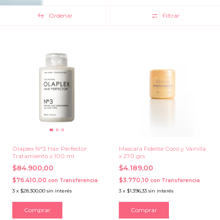
Ordenar
Filtrar
Olaplex N°3 Hair Perfector
Mascara Fidelite Coco y Vainilla
Tratamiento x 100 ml.
x 270 grs.
$84.900,00
$4.189,00
$76.410,00
$3.770,10
con
Transferencia
con
Transferencia
3
x
$28.300,00
sin interés
3
x
$1.396,33
sin interés