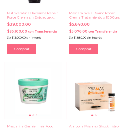
Nutrikeratina Hairssime Repair
Mascara Skala Divino Potao
Force Crema sin Enjuague x
Crema Tratamiento x 1000grs.
225 grs.
$39.000,00
$5.640,00
$35.100,00
$5.076,00
con
Transferencia
con
Transferencia
3
x
$13.000,00
sin interés
3
x
$1.880,00
sin interés
Mascarilla Garnier Hair Food
Ampolla Prismax Shock Hidro