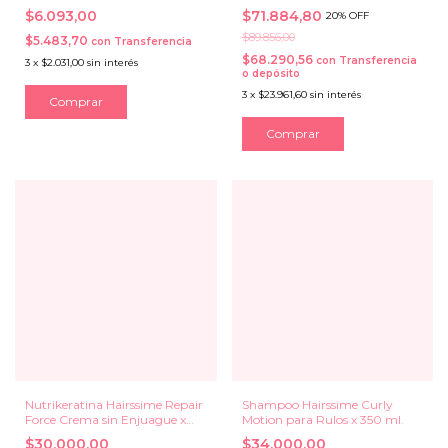
125 ml.
$6.093,00
$71.884,80
20% OFF
$89.856,00
$5.483,70
con
Transferencia
$68.290,56
con
Transferencia
3
x
$2.031,00
sin interés
o depósito
3
x
$23.961,60
sin interés
Nutrikeratina Hairssime Repair
Shampoo Hairssime Curly
Force Crema sin Enjuague x
Motion para Rulos x 350 ml.
120 grs.
$30.000,00
$34.000,00