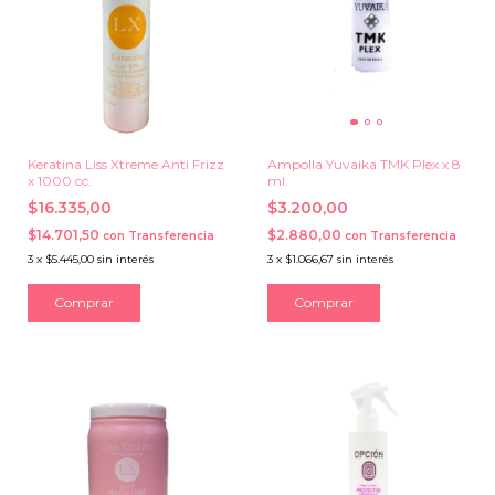
Keratina Liss Xtreme Anti Frizz
Ampolla Yuvaika TMK Plex x 8
x 1000 cc.
ml.
$16.335,00
$3.200,00
$14.701,50
$2.880,00
con
Transferencia
con
Transferencia
3
x
$5.445,00
sin interés
3
x
$1.066,67
sin interés