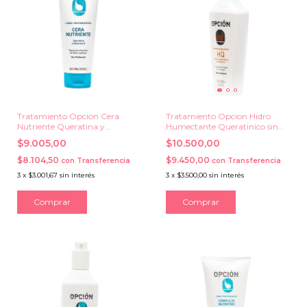
Tratamiento Opcion Cera
Tratamiento Opcion Hidro
Nutriente Queratina y
Humectante Queratinico sin
Vitamina E x 230 g.
Enjuague x 225 ml.
$9.005,00
$10.500,00
$8.104,50
$9.450,00
con
Transferencia
con
Transferencia
3
x
$3.001,67
sin interés
3
x
$3.500,00
sin interés