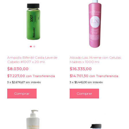
Ampolla Biferdil Caida Leve de
Alisado Liss Xtreme con Celulas
Cabello #1007 x 20 ml.
Madres x 1000 ml.
$8.030,00
$16.335,00
$7.227,00
$14.701,50
con
Transferencia
con
Transferencia
3
x
$2.676,67
sin interés
3
x
$5.445,00
sin interés