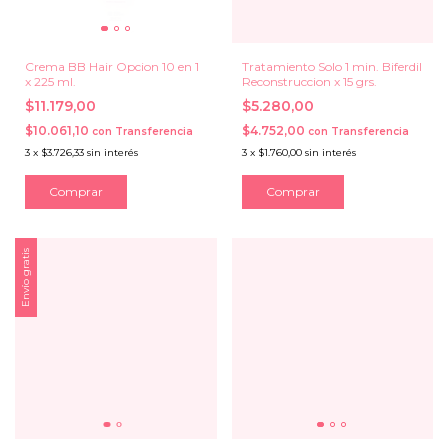
Crema BB Hair Opcion 10 en 1
Tratamiento Solo 1 min. Biferdil
x 225 ml.
Reconstruccion x 15 grs.
$11.179,00
$5.280,00
$10.061,10
$4.752,00
con
Transferencia
con
Transferencia
3
x
$3.726,33
sin interés
3
x
$1.760,00
sin interés
Envío gratis