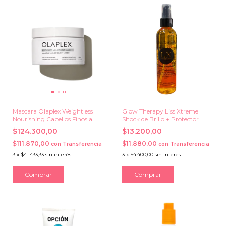
Mascara Olaplex Weightless
Glow Therapy Liss Xtreme
Nourishing Cabellos Finos a
Shock de Brillo + Protector
Medios x 200 ml.
Termico x 200 ml.
$124.300,00
$13.200,00
$111.870,00
$11.880,00
con
Transferencia
con
Transferencia
3
x
$41.433,33
sin interés
3
x
$4.400,00
sin interés