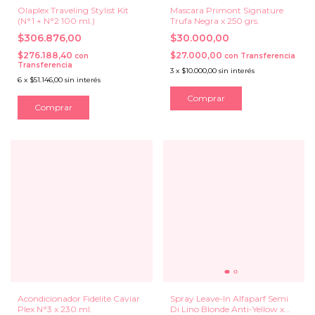
Olaplex Traveling Stylist Kit
Mascara Primont Signature
(N°1 + N°2 100 ml.)
Trufa Negra x 250 grs.
$306.876,00
$30.000,00
$276.188,40
$27.000,00
con
con
Transferencia
Transferencia
3
x
$10.000,00
sin interés
6
x
$51.146,00
sin interés
Acondicionador Fidelite Caviar
Spray Leave-In Alfaparf Semi
Plex N°3 x 230 ml.
Di Lino Blonde Anti-Yellow x