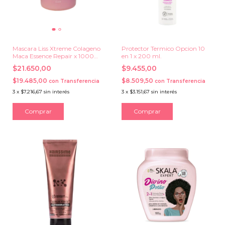
Mascara Liss Xtreme Colageno
Protector Termico Opcion 10
Maca Essence Repair x 1000
en 1 x 200 ml.
grs.
$21.650,00
$9.455,00
$19.485,00
$8.509,50
con
Transferencia
con
Transferencia
3
x
$7.216,67
sin interés
3
x
$3.151,67
sin interés