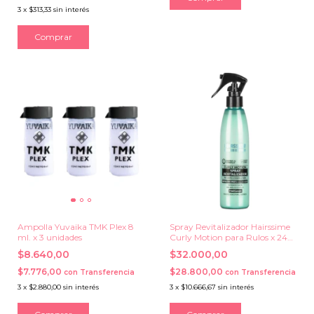
3
x
$313,33
sin interés
Ampolla Yuvaika TMK Plex 8
Spray Revitalizador Hairssime
ml. x 3 unidades
Curly Motion para Rulos x 240
ml.
$8.640,00
$32.000,00
$7.776,00
$28.800,00
con
Transferencia
con
Transferencia
3
x
$2.880,00
sin interés
3
x
$10.666,67
sin interés