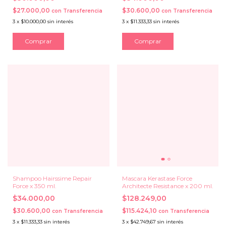
$27.000,00
$30.600,00
con
Transferencia
con
Transferencia
3
x
$10.000,00
sin interés
3
x
$11.333,33
sin interés
Shampoo Hairssime Repair
Mascara Kerastase Force
Force x 350 ml.
Architecte Resistance x 200 ml.
$34.000,00
$128.249,00
$30.600,00
$115.424,10
con
Transferencia
con
Transferencia
3
x
$11.333,33
sin interés
3
x
$42.749,67
sin interés