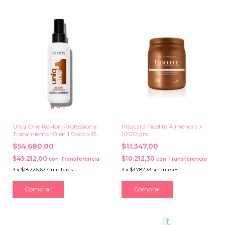
Uniq One Revlon Professional
Mascara Fidelite Almendra x
Tratamiento 10 en 1 Coco x 150
1000 grs.
ml.
$54.680,00
$11.347,00
$49.212,00
$10.212,30
con
Transferencia
con
Transferencia
3
x
$18.226,67
sin interés
3
x
$3.782,33
sin interés