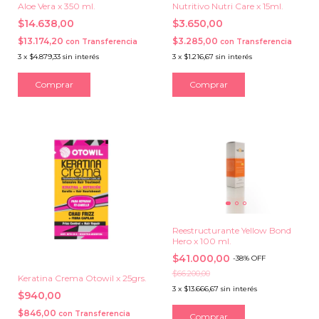
Aloe Vera x 350 ml.
Nutritivo Nutri Care x 15ml.
$14.638,00
$3.650,00
$13.174,20
$3.285,00
con
Transferencia
con
Transferencia
3
x
$4.879,33
sin interés
3
x
$1.216,67
sin interés
Reestructurante Yellow Bond
Hero x 100 ml.
$41.000,00
-
38
%
OFF
$66.200,00
Keratina Crema Otowil x 25grs.
3
x
$13.666,67
sin interés
$940,00
$846,00
con
Transferencia