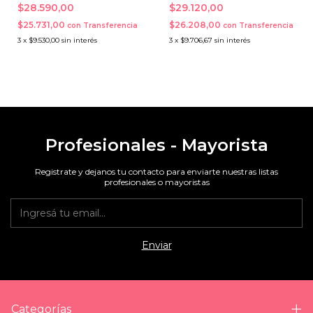
Automatico Lapiz
$28.590,00
$29.120,00
$25.731,00
$26.208,00
con
Transferencia
con
Transferencia
3
x
$9.530,00
sin interés
3
x
$9.706,67
sin interés
Profesionales - Mayorista
Registrate y dejanos tu contacto para enviarte nuestras listas
profesionales o mayoristas
Categorías