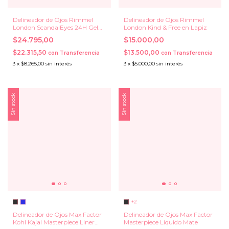
Delineador de Ojos Rimmel
Delineador de Ojos Rimmel
London ScandalEyes 24H Gel
London Kind & Free en Lapiz
WP
$24.795,00
$15.000,00
$22.315,50
$13.500,00
con
Transferencia
con
Transferencia
3
x
$8.265,00
sin interés
3
x
$5.000,00
sin interés
Sin stock
Sin stock
+2
Delineador de Ojos Max Factor
Delineador de Ojos Max Factor
Kohl Kajal Masterpiece Liner
Masterpiece Liquido Mate