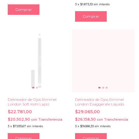
3
x
$1.873,33
sin interés
Comprar
Comprar
Delineador de Ojos Rimmel
Delineador de Ojos Rimmel
London Soft Kohl Lapiz
London Exaggerate Liquido
$22.781,00
$29.065,00
$20.502,90
$26.158,50
con
Transferencia
con
Transferencia
3
x
$7.593,67
sin interés
3
x
$9.688,33
sin interés
Comprar
Comprar