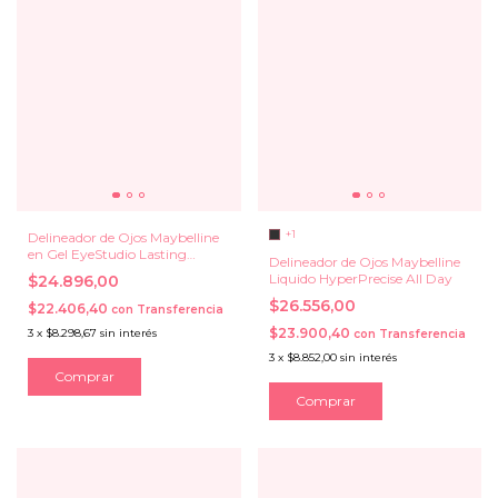
+1
Delineador de Ojos Maybelline
en Gel EyeStudio Lasting
Delineador de Ojos Maybelline
Drama
Liquido HyperPrecise All Day
$24.896,00
$26.556,00
$22.406,40
con
Transferencia
$23.900,40
3
x
$8.298,67
sin interés
con
Transferencia
3
x
$8.852,00
sin interés
Comprar