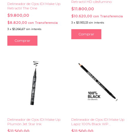
Retractil HD c/esfumino
Delineador de Ojos IDI Make Up
Retractil The One
$11.800,00
$9.800,00
$10.620,00
con
Transferencia
$8.820,00
3
x
$3.933,33
sin interés
con
Transferencia
3
x
$3.266,67
sin interés
Comprar
Delineador de Ojos IDI Make Up
Delineador de Ojos IDI Make Up
Plumón Jet Star Ink
Lapiz 100% Black WP
c/esfumino
$11.500,00
$11.500,00