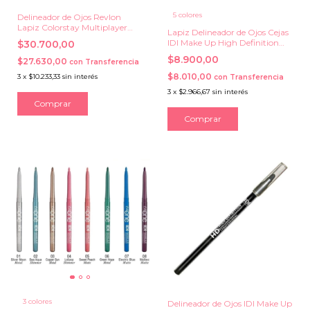
5 colores
Delineador de Ojos Revlon
Lapiz Colorstay Multiplayer
Lapiz Delineador de Ojos Cejas
Eye Pencil
IDI Make Up High Definition
$30.700,00
Professional Contour
$8.900,00
$27.630,00
con
Transferencia
$8.010,00
3
x
$10.233,33
sin interés
con
Transferencia
3
x
$2.966,67
sin interés
Comprar
Comprar
3 colores
Delineador de Ojos IDI Make Up