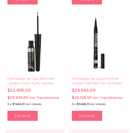
Delineador de Ojos Rimmel
Delineador de Ojos Rimmel
London Glam Eyes Liquido
London Wonder Ink Ultimate
Liquido
$22.995,00
$29.065,00
$20.695,50
$26.158,50
con
Transferencia
con
Transferencia
3
x
$7.665,00
sin interés
3
x
$9.688,33
sin interés