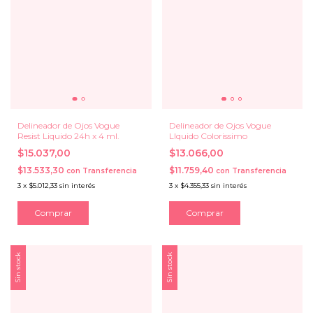
Delineador de Ojos Vogue
Delineador de Ojos Vogue
Resist Liquido 24h x 4 ml.
LIquido Colorissimo
$15.037,00
$13.066,00
$13.533,30
$11.759,40
con
Transferencia
con
Transferencia
3
x
$5.012,33
sin interés
3
x
$4.355,33
sin interés
Sin stock
Sin stock