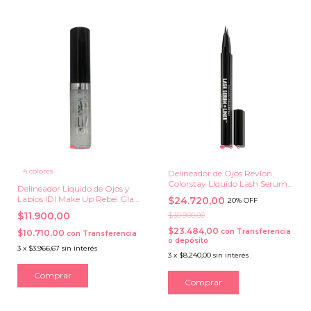
4 colores
Delineador de Ojos Revlon
Colorstay Líquido Lash Serum
Delineador Liquido de Ojos y
+ Liner
Labios IDI Make Up Rebel Glam
$24.720,00
20% OFF
HD
$11.900,00
$30.900,00
$23.484,00
con
Transferencia
$10.710,00
con
Transferencia
o depósito
3
x
$3.966,67
sin interés
3
x
$8.240,00
sin interés
Comprar