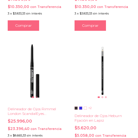
$10.350,00
$10.350,00
con
Transferencia
con
Transferencia
3
x
$3.833,33
sin interés
3
x
$3.833,33
sin interés
+2
Delineador de Ojos Rimmel
London ScandalEyes
Delineador de Ojos Heburn
Exaggerate Automatico en
Fijación en Lapiz
$25.996,00
Lapiz
$5.620,00
$23.396,40
con
Transferencia
$5.058,00
3
x
$8.665,33
sin interés
con
Transferencia