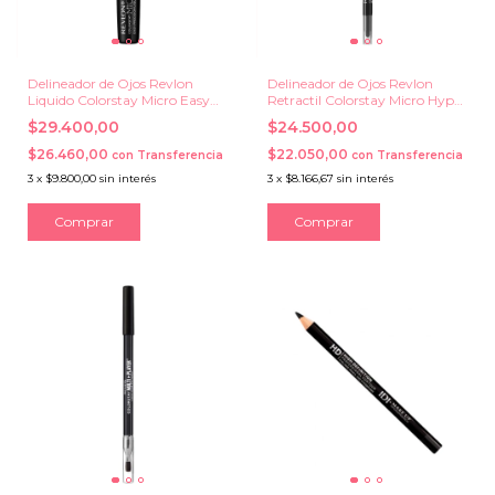
Delineador de Ojos Revlon
Delineador de Ojos Revlon
Liquido Colorstay Micro Easy
Retractil Colorstay Micro Hyper
Precision
Precision Gel
$29.400,00
$24.500,00
$26.460,00
$22.050,00
con
Transferencia
con
Transferencia
3
x
$9.800,00
sin interés
3
x
$8.166,67
sin interés
Comprar