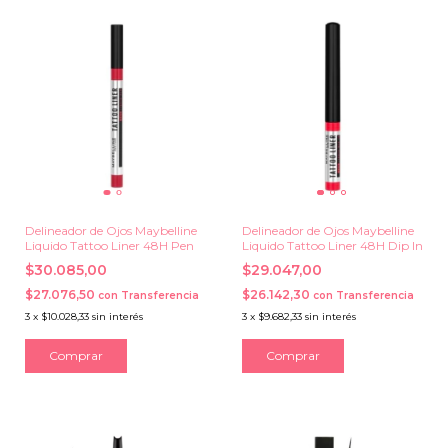
Delineador de Ojos Maybelline
Delineador de Ojos Maybelline
Liquido Tattoo Liner 48H Pen
Liquido Tattoo Liner 48H Dip In
$30.085,00
$29.047,00
$27.076,50
$26.142,30
con
Transferencia
con
Transferencia
3
x
$10.028,33
sin interés
3
x
$9.682,33
sin interés