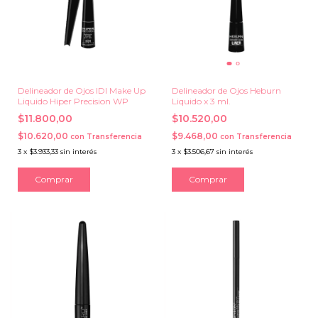
Delineador de Ojos IDI Make Up
Delineador de Ojos Heburn
Liquido Hiper Precision WP
Liquido x 3 ml.
$11.800,00
$10.520,00
$10.620,00
$9.468,00
con
Transferencia
con
Transferencia
3
x
$3.933,33
sin interés
3
x
$3.506,67
sin interés