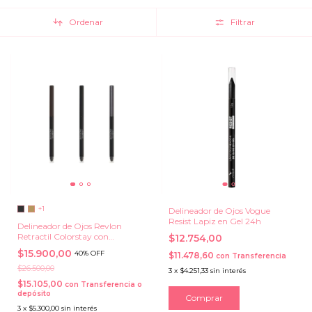
Ordenar
Filtrar
+1
Delineador de Ojos Vogue
Resist Lapiz en Gel 24h
Delineador de Ojos Revlon
Retractil Colorstay con
$12.754,00
Difuminador.
$15.900,00
40% OFF
$11.478,60
con
Transferencia
$26.500,00
3
x
$4.251,33
sin interés
$15.105,00
con
Transferencia o
depósito
3
x
$5.300,00
sin interés