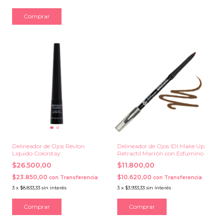
Comprar
Delineador de Ojos Revlon
Delineador de Ojos IDI Make Up
Liquido Colorstay
Retractil Marrón con Esfumino
$26.500,00
$11.800,00
$23.850,00
$10.620,00
con
Transferencia
con
Transferencia
3
x
$8.833,33
sin interés
3
x
$3.933,33
sin interés