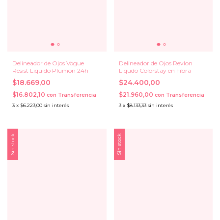
Delineador de Ojos Vogue
Delineador de Ojos Revlon
Resist Liquido Plumon 24h
Liqudo Colorstay en Fibra
$18.669,00
$24.400,00
$16.802,10
$21.960,00
con
Transferencia
con
Transferencia
3
x
$6.223,00
sin interés
3
x
$8.133,33
sin interés
Sin stock
Sin stock