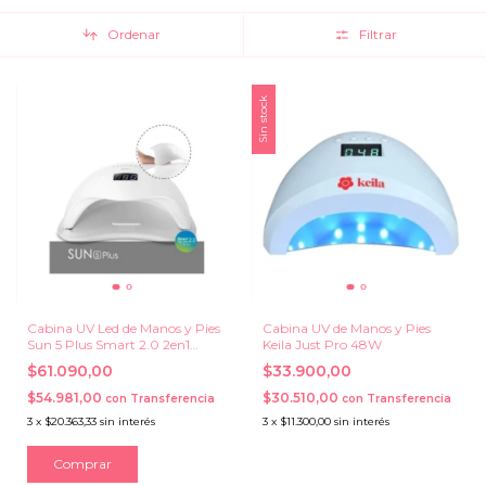
Ordenar
Filtrar
Sin stock
Cabina UV Led de Manos y Pies
Cabina UV de Manos y Pies
Sun 5 Plus Smart 2.0 2en1
Keila Just Pro 48W
48W
$61.090,00
$33.900,00
$54.981,00
$30.510,00
con
Transferencia
con
Transferencia
3
x
$20.363,33
sin interés
3
x
$11.300,00
sin interés