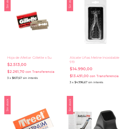
Sin stock
Sin stock
Hoja de Afeitar Gillette x 5u.
Alicate Uñas Meline Inoxidable
919
$2.513,00
$14.990,00
$2.261,70
con
Transferencia
$13.491,00
con
Transferencia
3
x
$837,67
sin interés
3
x
$4.996,67
sin interés
Sin stock
Sin stock