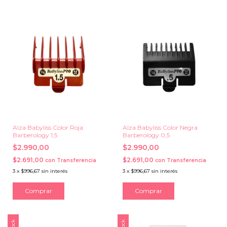
Alza Babyliss Color Roja
Alza Babyliss Color Negra
Barberology 1,5
Barberology 0,5
$2.990,00
$2.990,00
$2.691,00
$2.691,00
con
Transferencia
con
Transferencia
3
x
$996,67
sin interés
3
x
$996,67
sin interés