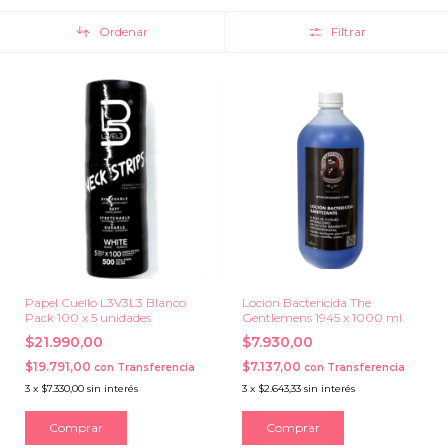
Ordenar
Filtrar
Papel Cuello L3V3L3 Blanco
Locion Bactericida The
Pack 100 x 5 unidades
Gentlemens 1945 x 1000 ml.
$21.990,00
$7.930,00
$19.791,00
$7.137,00
con
Transferencia
con
Transferencia
3
x
$7.330,00
sin interés
3
x
$2.643,33
sin interés