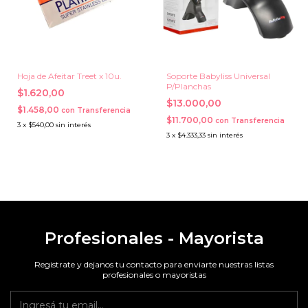
Hoja de Afeitar Treet x 10u.
Soporte Babyliss Universal
P/Planchas
$1.620,00
$13.000,00
$1.458,00
con
Transferencia
$11.700,00
con
Transferencia
3
x
$540,00
sin interés
3
x
$4.333,33
sin interés
Profesionales - Mayorista
Registrate y dejanos tu contacto para enviarte nuestras listas
profesionales o mayoristas