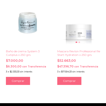
Baño de crema System 3
Mascara Revlon Professional Re
Cutiplus x 250 grs.
Start Hydration x 250 grs.
$7.000,00
$52.663,00
$6.300,00
$47.396,70
con
Transferencia
con
Transferencia
3
x
$2.333,33
sin interés
3
x
$17.554,33
sin interés