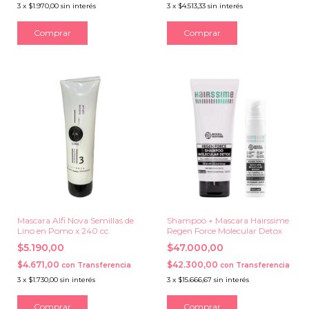
3
x
$1.970,00
sin interés
3
x
$4.513,33
sin interés
Mascara Alfi Nova Semillas de
Shampoo + Mascara Hairssime
Lino en Pomo x 240 cc.
Regen Force Molecular Detox
$5.190,00
$47.000,00
$4.671,00
$42.300,00
con
Transferencia
con
Transferencia
3
x
$1.730,00
sin interés
3
x
$15.666,67
sin interés