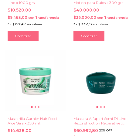
Lino x 1000 grs.
Motion para Rulos x 300 grs.
$10.520,00
$40.000,00
$9.468,00
$36.000,00
con
Transferencia
con
Transferencia
3
x
$3.506,67
sin interés
3
x
$13.333,33
sin interés
Mascarilla Garnier Hair Food
Mascara Alfaparf Semi Di Lino
Aloe Vera x 350 ml.
Reconstruction Reparative x
200 ml.
$14.638,00
$60.992,80
20% OFF