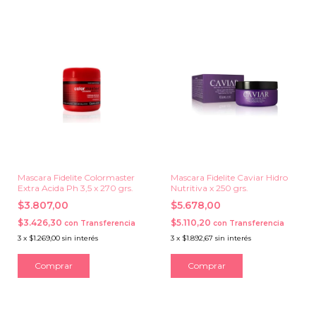
Mascara Fidelite Colormaster
Mascara Fidelite Caviar Hidro
Extra Acida Ph 3,5 x 270 grs.
Nutritiva x 250 grs.
$3.807,00
$5.678,00
$3.426,30
$5.110,20
con
Transferencia
con
Transferencia
3
x
$1.269,00
sin interés
3
x
$1.892,67
sin interés