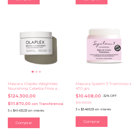
Mascara Olaplex Weightless
Mascara System 3 Triaminico x
Nourishing Cabellos Finos a
470 grs.
Medios x 200 ml.
$124.300,00
$10.408,00
-
32
%
OFF
$15.320,00
$111.870,00
con
Transferencia
3
x
$3.469,33
sin interés
3
x
$41.433,33
sin interés