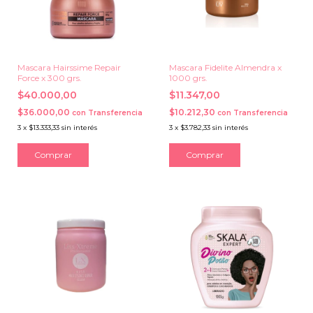
Mascara Hairssime Repair
Mascara Fidelite Almendra x
Force x 300 grs.
1000 grs.
$40.000,00
$11.347,00
$36.000,00
$10.212,30
con
Transferencia
con
Transferencia
3
x
$13.333,33
sin interés
3
x
$3.782,33
sin interés