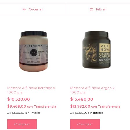
Ordenar
Filtrar
Mascara Alfi Nova Keratina x
Mascara Alfi Nova Argan x
1000 grs.
1000 grs.
$10.520,00
$15.480,00
$9.468,00
$13.932,00
con
Transferencia
con
Transferencia
3
x
$3.506,67
sin interés
3
x
$5.160,00
sin interés