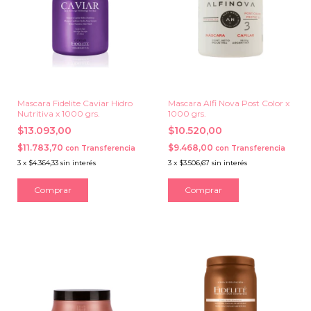
Mascara Fidelite Caviar Hidro
Mascara Alfi Nova Post Color x
Nutritiva x 1000 grs.
1000 grs.
$13.093,00
$10.520,00
$11.783,70
$9.468,00
con
Transferencia
con
Transferencia
3
x
$4.364,33
sin interés
3
x
$3.506,67
sin interés