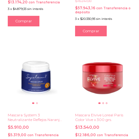
$76.241,00
$13.174,20
con
Transferencia
$57.943,16
con
Transferencia o
3
x
$4.879,33
sin interés
depósito
3
x
$20.330,93
sin interés
Mascara System 3
Mascara Elvive Loreal Paris
Neutralizante Reflejos Naranjas
Color Vive x 300 grs.
x 250grs.
$5.910,00
$13.540,00
$5.319,00
$12.186,00
con
Transferencia
con
Transferencia