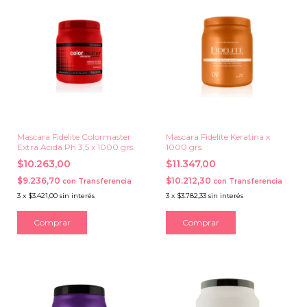
Mascara Fidelite Colormaster
Mascara Fidelite Keratina x
Extra Acida Ph 3,5 x 1000 grs.
1000 grs.
$10.263,00
$11.347,00
$9.236,70
$10.212,30
con
Transferencia
con
Transferencia
3
x
$3.421,00
sin interés
3
x
$3.782,33
sin interés