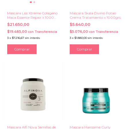
Mascara Liss Xtreme Colageno
Mascara Skala Divino Potao
Maca Essence Repair x 1000
Crema Tratamiento x 1000grs.
grs.
$21.650,00
$5.640,00
$19.485,00
$5.076,00
con
Transferencia
con
Transferencia
3
x
$7.216,67
sin interés
3
x
$1.880,00
sin interés
Mascara Alfi Nova Semillas de
Mascara Hairssime Curly