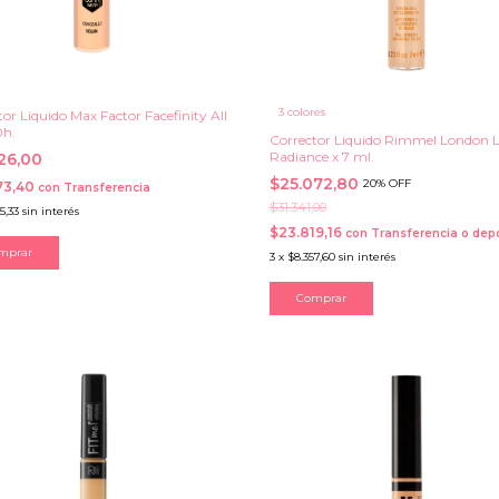
3 colores
or Liquido Max Factor Facefinity All
0h.
Corrector Liquido Rimmel London L
Radiance x 7 ml.
526,00
$25.072,80
20% OFF
73,40
con
Transferencia
$31.341,00
5,33
sin interés
$23.819,16
con
Transferencia o dep
mprar
3
x
$8.357,60
sin interés
Comprar