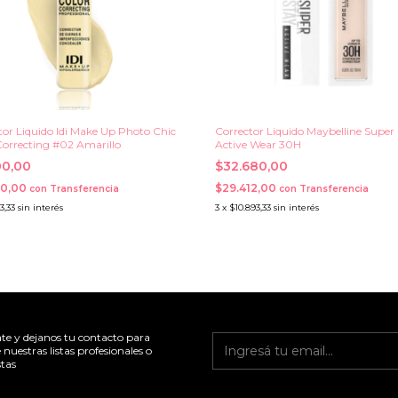
tor Liquido Idi Make Up Photo Chic
Corrector Liquido Maybelline Super
Correcting #02 Amarillo
Active Wear 30H
00,00
$32.680,00
50,00
$29.412,00
con
Transferencia
con
Transferencia
3,33
sin interés
3
x
$10.893,33
sin interés
ate y dejanos tu contacto para
 nuestras listas profesionales o
tas