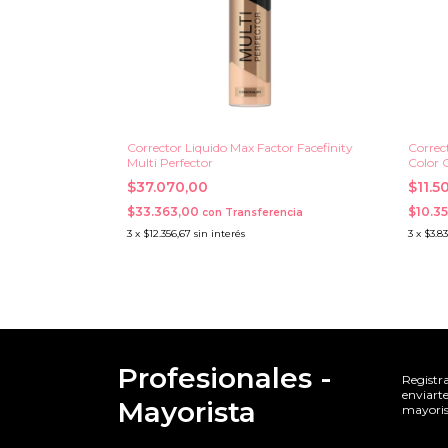
Corrector Liquido Max Factor Facefinity
Correc
Multi Perfector
Color 
$37.070,00
$11.5
$33.363,00
$10.3
con
Transferencia
3
x
$12.356,67
sin interés
3
x
$3.83
Profesionales -
Registr
enviarte
Mayorista
mayoris