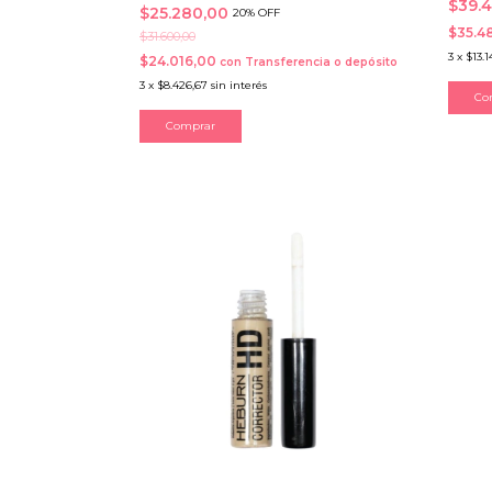
$39.
$25.280,00
20% OFF
$35.4
$31.600,00
3
x
$13.1
$24.016,00
con
Transferencia o depósito
3
x
$8.426,67
sin interés
Co
Comprar