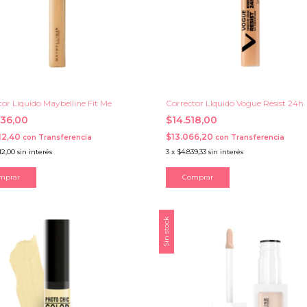
tor Liquido Maybelline Fit Me
Corrector LIquido Vogue Resist 24h
236,00
$14.518,00
12,40
$13.066,20
con
Transferencia
con
Transferencia
12,00
sin interés
3
x
$4.839,33
sin interés
mprar
Comprar
Sin stock