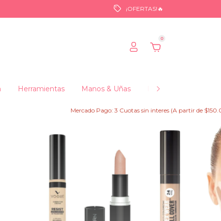
¡OFERTAS!🔥
0
a
Herramientas
Manos & Uñas
Maquillajes
Fraga
Mercado Pago: 3 Cuotas sin interes (A partir de $150.000) y 6 cu