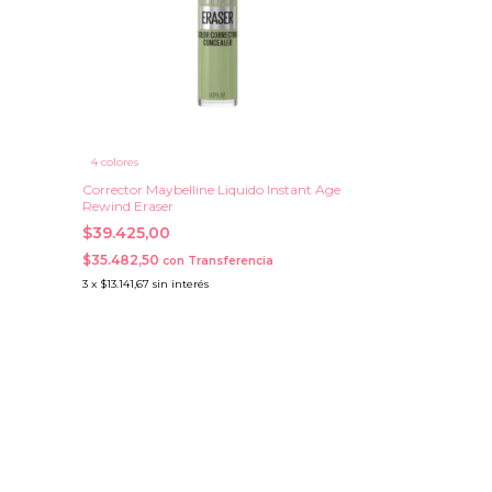
4 colores
Corrector Maybelline Liquido Instant Age
Rewind Eraser
$39.425,00
$35.482,50
con
Transferencia
3
x
$13.141,67
sin interés