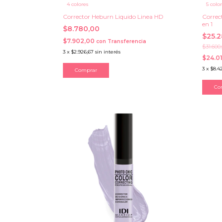
4 colores
5 colo
Corrector Heburn Liquido Linea HD
Correc
en 1
$8.780,00
$25.
$7.902,00
con
Transferencia
$31.600
3
x
$2.926,67
sin interés
$24.0
3
x
$8.4
Comprar
Co