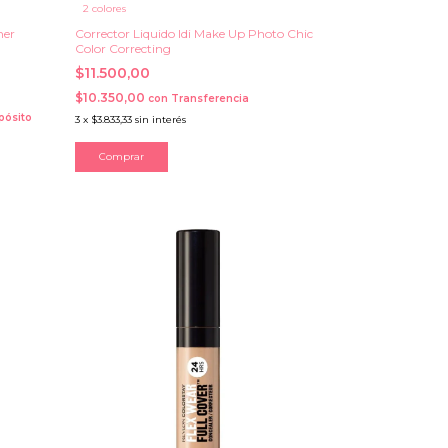
2 colores
mer
Corrector Liquido Idi Make Up Photo Chic
Color Correcting
$11.500,00
$10.350,00
con
Transferencia
pósito
3
x
$3.833,33
sin interés
Comprar