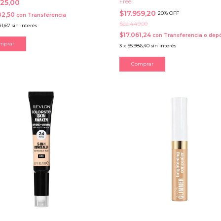
Free
425,00
$17.959,20
20% OFF
82,50
con
Transferencia
$22.449,00
41,67
sin interés
$17.061,24
con
Transferencia o depó
mprar
3
x
$5.986,40
sin interés
Comprar