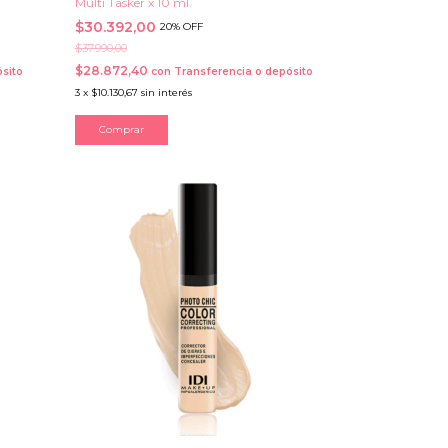
Multi Tasker x 10 ml.
$30.392,00
20% OFF
$37.990,00
$28.872,40
sito
con
Transferencia o depósito
3
x
$10.130,67
sin interés
Comprar