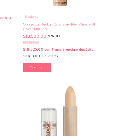
5 colores
ecting
Corrector Revlon Colorstay Flex Wear Full
Cover Liquido
$19.500,00
40% OFF
$32.500,00
$18.525,00
con
Transferencia o depósito
3
x
$6.500,00
sin interés
Comprar