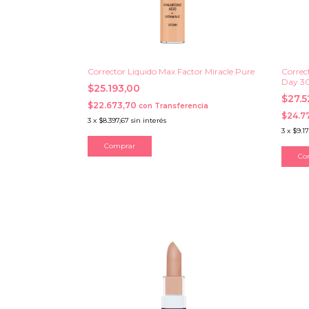
Corrector Liquido Max Factor Miracle Pure
Correct
Day 3
$25.193,00
$27.
$22.673,70
con
Transferencia
$24.7
3
x
$8.397,67
sin interés
3
x
$9.17
Comprar
Co