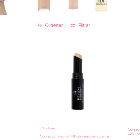
Ordenar
Filtrar
3 colores
Correc
Rewind
Corrector Revlon Photoready en Barra