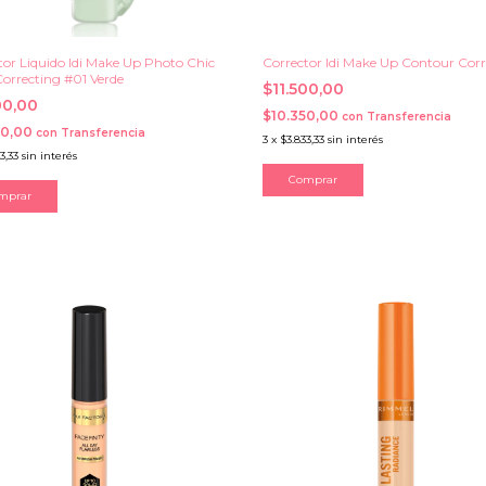
tor Liquido Idi Make Up Photo Chic
Corrector Idi Make Up Contour Corr
Correcting #01 Verde
$11.500,00
00,00
$10.350,00
con
Transferencia
50,00
con
Transferencia
3
x
$3.833,33
sin interés
3,33
sin interés
Comprar