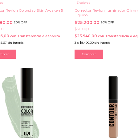
res
3 colores
tor Revlon Colorstay Skin Awaken 5
Corrector Revlon Iluminador Glim
Liquido
280,00
$25.200,00
20% OFF
20% OFF
,00
$31.500,00
16,00
$23.940,00
con
Transferencia o depósito
con
Transferencia o de
26,67
sin interés
3
x
$8.400,00
sin interés
mprar
Comprar