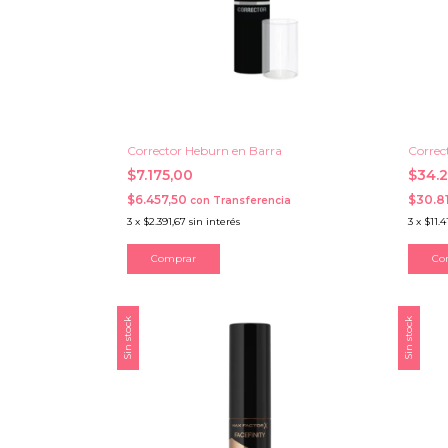
Corrector Heburn en Barra
Correc
$7.175,00
$34.
$6.457,50
$30.8
con
Transferencia
3
x
$2.391,67
sin interés
3
x
$11.4
Comprar
Co
Sin stock
Sin stock