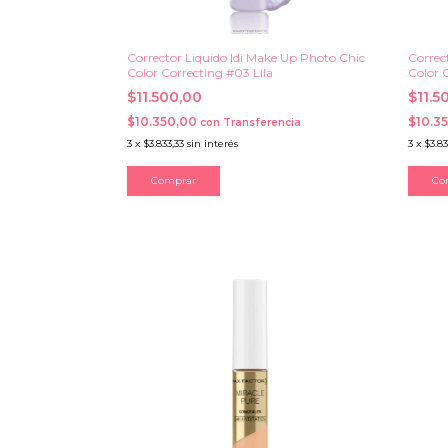
Corrector Liquido Idi Make Up Photo Chic
Correc
Color Correcting #03 Lila
Color 
$11.500,00
$11.5
$10.350,00
$10.3
con
Transferencia
3
x
$3.833,33
sin interés
3
x
$3.83