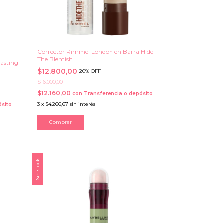
Corrector Rimmel London en Barra Hide
The Blemish
asting
$12.800,00
20% OFF
$16.000,00
$12.160,00
con
Transferencia o depósito
3
x
$4.266,67
sin interés
ósito
Comprar
Sin stock