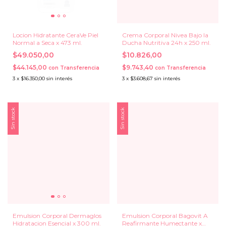
Locion Hidratante CeraVe Piel
Crema Corporal Nivea Bajo la
Normal a Seca x 473 ml.
Ducha Nutritiva 24h x 250 ml.
$49.050,00
$10.826,00
$44.145,00
$9.743,40
con
Transferencia
con
Transferencia
3
x
$16.350,00
sin interés
3
x
$3.608,67
sin interés
Sin stock
Sin stock
Emulsion Corporal Dermaglos
Emulsion Corporal Bagovit A
Hidratacion Esencial x 300 ml.
Reafirmante Humectante x