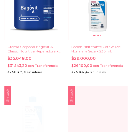
Crema Corporal Bagovit A
Locion Hidratante CeraVe Piel
Classic Nutritiva Reparadora x
Normal a Seca x 236 ml.
400 grs.
$35.048,00
$29.000,00
$31.543,20
$26.100,00
con
Transferencia
con
Transferencia
3
x
$11.682,67
sin interés
3
x
$9.666,67
sin interés
Sin stock
Sin stock