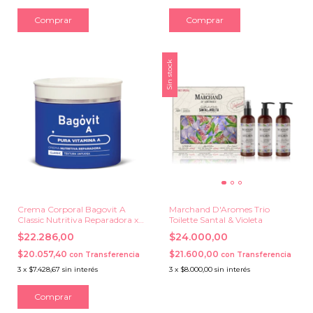
Sin stock
Crema Corporal Bagovit A
Marchand D'Aromes Trio
Classic Nutritiva Reparadora x
Toilette Santal & Violeta
100 g.
$22.286,00
$24.000,00
$20.057,40
$21.600,00
con
Transferencia
con
Transferencia
3
x
$7.428,67
sin interés
3
x
$8.000,00
sin interés