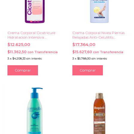
Crema Corporal Cicatricure
Crema Corporal Nivea Piernas
Hidratacion Intensiva
Relajadas Anti-Celulitits
Antiestrias x 400 ml.
400ml.
$12.625,00
$17.364,00
$11.362,50
$15.627,60
con
Transferencia
con
Transferencia
3
x
$4.208,33
sin interés
3
x
$5.788,00
sin interés