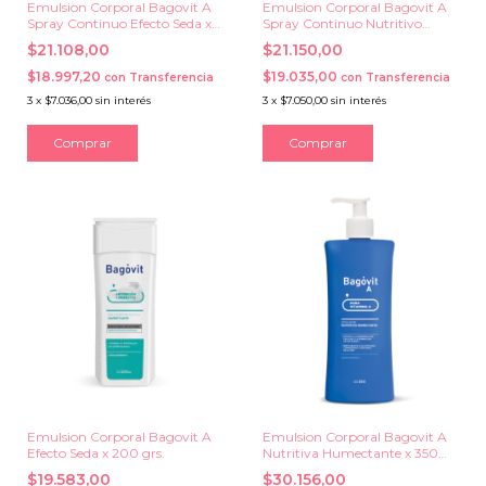
Emulsion Corporal Bagovit A
Emulsion Corporal Bagovit A
Spray Continuo Efecto Seda x
Spray Continuo Nutritivo
170 ml.
Humectante x 170 ml.
$21.108,00
$21.150,00
$18.997,20
$19.035,00
con
Transferencia
con
Transferencia
3
x
$7.036,00
sin interés
3
x
$7.050,00
sin interés
Emulsion Corporal Bagovit A
Emulsion Corporal Bagovit A
Efecto Seda x 200 grs.
Nutritiva Humectante x 350
grs.
$19.583,00
$30.156,00