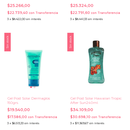
350 ml.
$25.266,00
$25.324,00
$22.739,40
$22.791,60
con
Transferencia
con
Transferencia
3
x
$8.422,00
sin interés
3
x
$8.441,33
sin interés
Sin stock
Sin stock
Gel Post Solar Dermaglos
Gel Post Solar Hawaiian Tropic
150grs.
After Sun240ml.
$19.540,00
$34.109,00
$17.586,00
$30.698,10
con
Transferencia
con
Transferencia
3
x
$6.513,33
sin interés
3
x
$11.369,67
sin interés