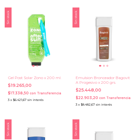
Sin stock
Sin stock
Gel Post Solar Zono x 200 ml.
Emulsion Bronceador Bagovit
A Progesivo x 200 grs.
$19.265,00
$25.448,00
$17.338,50
con
Transferencia
$22.903,20
con
Transferencia
3
x
$6.421,67
sin interés
3
x
$8.482,67
sin interés
Sin stock
Sin stock