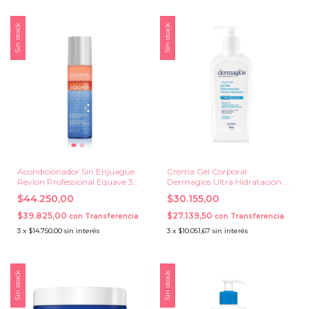
Sin stock
Sin stock
Acondicionador Sin Enjuague
Crema Gel Corporal
Revlon Professional Equave 3
Dermaglos Ultra Hidratación +
Phases Hydro Fusio-Oil Instant
Acido Hialuronico x 300 grs.
$44.250,00
$30.155,00
Weightless Noursihment x 200
ml.
$39.825,00
$27.139,50
con
Transferencia
con
Transferencia
3
x
$14.750,00
sin interés
3
x
$10.051,67
sin interés
Sin stock
Sin stock