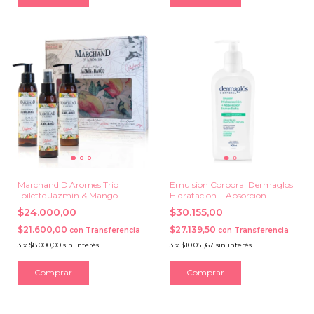
Marchand D'Aromes Trio
Emulsion Corporal Dermaglos
Toilette Jazmín & Mango
Hidratacion + Absorcion
Inmediata x 300 grs.
$24.000,00
$30.155,00
$21.600,00
$27.139,50
con
Transferencia
con
Transferencia
3
x
$8.000,00
sin interés
3
x
$10.051,67
sin interés