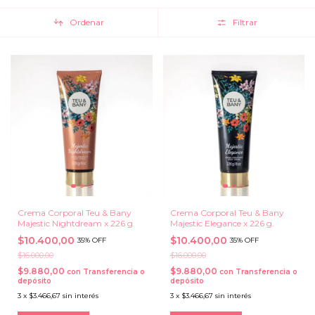
Ordenar
Filtrar
Crema Corporal Teu & Bany
Crema Corporal Teu & Bany
Majestic Nightdream x 226 g.
Majestic Elegance x 226 g.
$10.400,00
$10.400,00
35% OFF
35% OFF
$16.000,00
$16.000,00
$9.880,00
$9.880,00
con
Transferencia o
con
Transferencia o
depósito
depósito
3
x
$3.466,67
sin interés
3
x
$3.466,67
sin interés