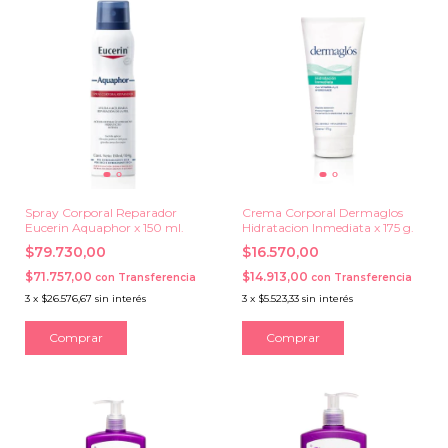
Spray Corporal Reparador
Crema Corporal Dermaglos
Eucerin Aquaphor x 150 ml.
Hidratacion Inmediata x 175 g.
$79.730,00
$16.570,00
$71.757,00
$14.913,00
con
Transferencia
con
Transferencia
3
x
$26.576,67
sin interés
3
x
$5.523,33
sin interés