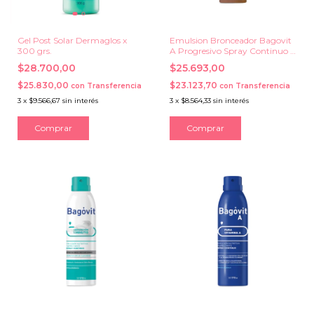
Gel Post Solar Dermaglos x
Emulsion Bronceador Bagovit
300 grs.
A Progresivo Spray Continuo x
150 ml.
$28.700,00
$25.693,00
$25.830,00
$23.123,70
con
Transferencia
con
Transferencia
3
x
$9.566,67
sin interés
3
x
$8.564,33
sin interés