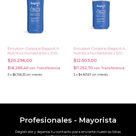
Emulsion Corporal Bagovit A
Emulsion Corporal Bagovit A
Nutritiva Humectante x 200
Nutritiva Humectante x 120
grs.
grs.
$20.296,00
$12.503,00
$18.266,40
$11.252,70
con
Transferencia
con
Transferencia
3
x
$6.765,33
sin interés
3
x
$4.167,67
sin interés
Profesionales - Mayorista
Registrate y dejanos tu contacto para enviarte nuestras listas