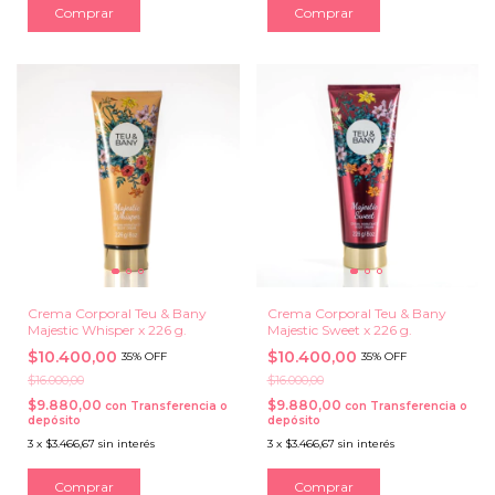
Crema Corporal Teu & Bany
Crema Corporal Teu & Bany
Majestic Whisper x 226 g.
Majestic Sweet x 226 g.
$10.400,00
$10.400,00
35% OFF
35% OFF
$16.000,00
$16.000,00
$9.880,00
$9.880,00
con
Transferencia o
con
Transferencia o
depósito
depósito
3
x
$3.466,67
sin interés
3
x
$3.466,67
sin interés