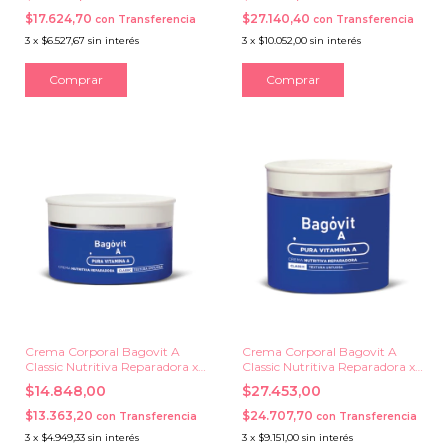
$17.624,70
$27.140,40
con
Transferencia
con
Transferencia
3
x
$6.527,67
sin interés
3
x
$10.052,00
sin interés
Crema Corporal Bagovit A
Crema Corporal Bagovit A
Classic Nutritiva Reparadora x
Classic Nutritiva Reparadora x
50 grs.
200 grs.
$14.848,00
$27.453,00
$13.363,20
$24.707,70
con
Transferencia
con
Transferencia
3
x
$4.949,33
sin interés
3
x
$9.151,00
sin interés