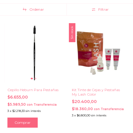
Ordenar
Filtrar
Sin stock
Cepillo Heburn Para Pestañas
Kit Tinte de Cejas y Pestañas
My Lash Color
$6.655,00
$20.400,00
$5.989,50
con
Transferencia
$18.360,00
con
Transferencia
3
x
$2.218,33
sin interés
3
x
$6.800,00
sin interés