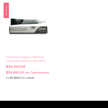
Sin stock
Tinte para Cejas y Pestañas
Thuya con Argan y Keratina
Negra
$34.100,00
$30.690,00
con
Transferencia
3
x
$11.366,67
sin interés