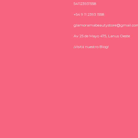
541123931558
+54 9 11 2393 1558
glamoramabeautystore@gmail.co
Av 25 de Mayo 475, Lanus Oeste
¡Visitá nuestro Blog!