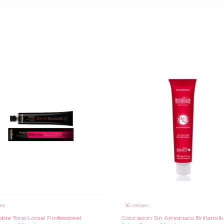
res
16 colores
obre Tono Loreal Professionel
Coloracion Sin Amoniaco Brillansilk