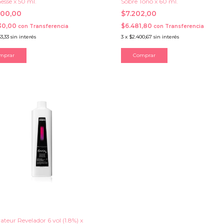
esse x 50 ml.
Sobre Tono x 60 ml.
700,00
$7.202,00
30,00
$6.481,80
con
Transferencia
con
Transferencia
3,33
sin interés
3
x
$2.400,67
sin interés
mprar
Comprar
ateur Revelador 6 vol (1.8%) x