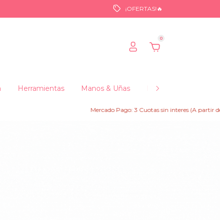
¡OFERTAS!🔥
0
a
Herramientas
Manos & Uñas
Maquillajes
Fraga
Mercado Pago: 3 Cuotas sin interes (A partir de $150.00