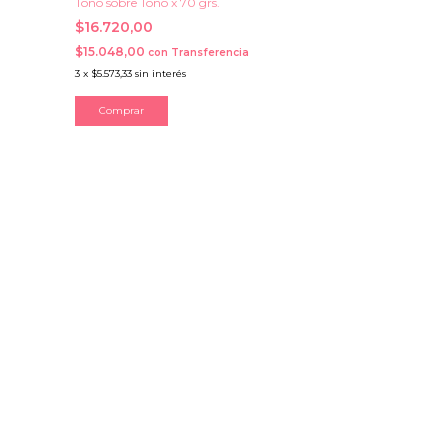
Tono sobre Tono x 70 grs.
$16.720,00
$15.048,00
con
Transferencia
3
x
$5.573,33
sin interés
Comprar