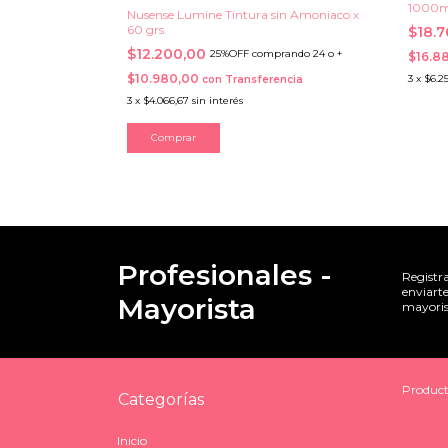
1000m
Nusense Lumine Tintura sin Amoniaco x
60 grs.
$18.
$12.200,00
25%OFF comprando 24 o +
$16.8
$10.980,00
3
x
$6.25
con
Transferencia
3
x
$4.066,67
sin interés
Comprar
Profesionales -
Registr
enviarte
Mayorista
mayoris
Product
Categorías
Inicio