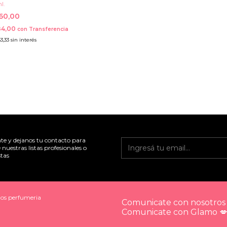
l.
760,00
84,00
con
Transferencia
3,33
sin interés
ate y dejanos tu contacto para
 nuestras listas profesionales o
tas
os perfumeria
Comunicate con nosotros 
Comunicate con Glamo 