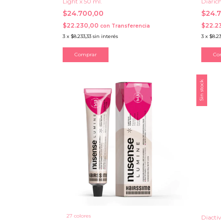
Light x 50 ml.
Diarich
$24.700,00
$24.
$22.230,00
$22.2
con
Transferencia
3
x
$8.233,33
sin interés
3
x
$8.23
Comprar
Co
Sin stock
27 colores
Diactiv