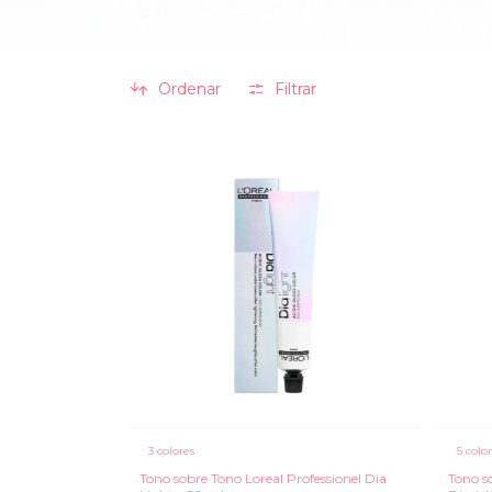
Ordenar
Filtrar
3 colores
5 colo
Tono sobre Tono Loreal Professionel Dia
Tono s