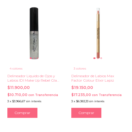
4 colores
3 colores
Delineador Liquido de Ojos y
Delineador de Labios Max
Labios IDI Make Up Rebel Glam
Factor Colour Elixir Lapiz
HD
$11.900,00
$19.150,00
$10.710,00
$17.235,00
con
Transferencia
con
Transferencia
3
x
$3.966,67
sin interés
3
x
$6.383,33
sin interés
Comprar
Comprar