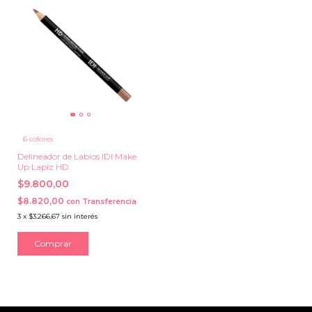
6 colores
Delineador de Labios IDI Make
Up Lapiz HD
$9.800,00
$8.820,00
con
Transferencia
3
x
$3.266,67
sin interés
Comprar