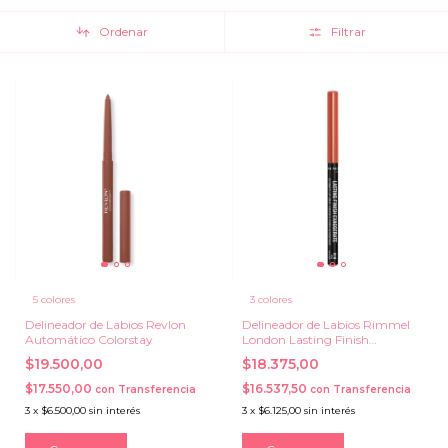
Ordenar
Filtrar
5 colores
3 colores
Delineador de Labios Revlon
Delineador de Labios Rimmel
Automático Colorstay
London Lasting Finish
Exaggerate Retractil
$19.500,00
$18.375,00
$17.550,00
$16.537,50
con
Transferencia
con
Transferencia
3
x
$6.500,00
sin interés
3
x
$6.125,00
sin interés