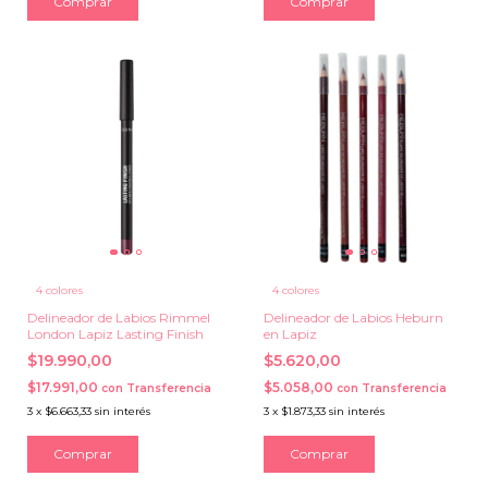
Comprar
Comprar
4 colores
4 colores
Delineador de Labios Rimmel
Delineador de Labios Heburn
London Lapiz Lasting Finish
en Lapiz
$19.990,00
$5.620,00
$17.991,00
$5.058,00
con
Transferencia
con
Transferencia
3
x
$6.663,33
sin interés
3
x
$1.873,33
sin interés
Comprar
Comprar