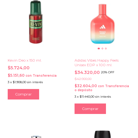
Kevin Deo x 150 ml.
Adidas Vibes Happy Feels
Unisex EDP x 100 ml.
$5.724,00
$34.320,00
20% OFF
$5.151,60
con
Transferencia
$42.900,00
3
x
$1.908,00
sin interés
$32.604,00
con
Transferencia
o depósito
3
x
$11.440,00
sin interés