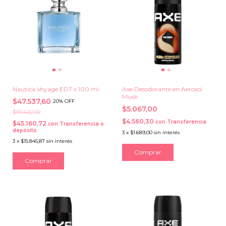
Nautica Voyage EDT x 100 ml.
Axe Desodorante en Aerosol
Musk
$47.537,60
20% OFF
$5.067,00
$59.422,00
$4.560,30
con
Transferencia
$45.160,72
con
Transferencia o
depósito
3
x
$1.689,00
sin interés
3
x
$15.845,87
sin interés
Comprar