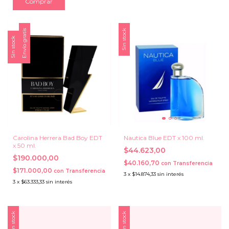
Comprar
Envío gratis
Sin stock
Sin stock
Carolina Herrera Bad Boy EDT
Nautica Blue EDT x 100 ml.
x 50 ml.
$44.623,00
$190.000,00
$40.160,70
con
Transferencia
$171.000,00
con
Transferencia
3
x
$14.874,33
sin interés
3
x
$63.333,33
sin interés
Sin stock
Sin stock