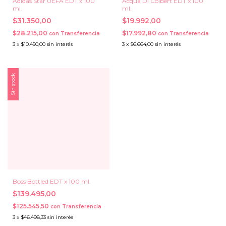
Adidas Star UEFA EDT x 100
Acqua Di Colbert EDT x 100
ml.
ml.
$31.350,00
$19.992,00
$28.215,00
$17.992,80
con
Transferencia
con
Transferencia
3
x
$10.450,00
sin interés
3
x
$6.664,00
sin interés
Sin stock
Boss Bottled EDT x 100 ml.
$139.495,00
$125.545,50
con
Transferencia
3
x
$46.498,33
sin interés