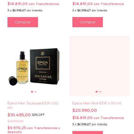
$18.891,00
$18.891,00
con
Transferencia
con
Transferencia
3
x
$6.996,67
sin interés
3
x
$6.996,67
sin interés
Epica Men Toulouse EDP x 50
Epica Men Nice EDP x 50 ml.
ml.
$20.990,00
$10.495,00
50% OFF
$18.891,00
con
Transferencia
$20.990,00
3
x
$6.996,67
sin interés
$9.970,25
con
Transferencia o
depósito