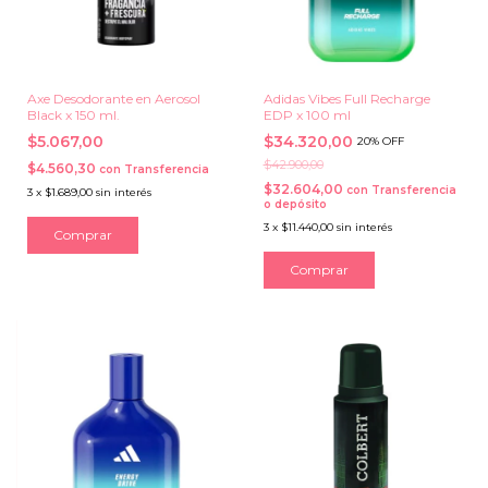
Axe Desodorante en Aerosol
Adidas Vibes Full Recharge
Black x 150 ml.
EDP x 100 ml
$5.067,00
$34.320,00
20% OFF
$42.900,00
$4.560,30
con
Transferencia
$32.604,00
con
Transferencia
3
x
$1.689,00
sin interés
o depósito
3
x
$11.440,00
sin interés