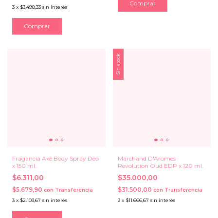
3
x
$3.498,33
sin interés
Sin stock
Fragancia Axe Body Spray Deo
Marchand D'Aromes
x 150 ml.
Revolution Oud EDP x 120 ml.
$6.311,00
$35.000,00
$5.679,90
$31.500,00
con
Transferencia
con
Transferencia
3
x
$2.103,67
sin interés
3
x
$11.666,67
sin interés