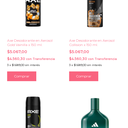
Axe Desodorante en Aerosol
Axe Desodorante en Aerosol
Gold Vainilla x 150 ml.
Collision x 150 ml.
$5.067,00
$5.067,00
$4.560,30
$4.560,30
con
Transferencia
con
Transferencia
3
x
$1.689,00
sin interés
3
x
$1.689,00
sin interés