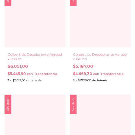
Colbert Us Desodorante Aerosol
Colbert Us Desodorante Aerosol
x 250 ml.
x 150 ml.
$6.051,00
$5.187,00
$5.445,90
$4.668,30
con
Transferencia
con
Transferencia
3
x
$2.017,00
sin interés
3
x
$1.729,00
sin interés
Sin stock
Sin stock