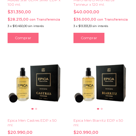
100 ml.
Tanneur x 120 ml.
$31.350,00
$40.000,00
$28.215,00
$36.000,00
con
Transferencia
con
Transferencia
3
x
$10.450,00
sin interés
3
x
$13.333,33
sin interés
Epica Men Castres EDP x 50
Epica Men Biarritz EDP x 50
ml.
ml.
$20.990,00
$20.990,00