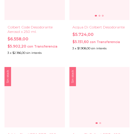
Colbert Code Desodorante
Acqua Di Colbert Desodorante
Aerosol x 250 ml.
$5.724,00
$6.558,00
$5.151,60
con
Transferencia
$5.902,20
con
Transferencia
3
x
$1.908,00
sin interés
3
x
$2.186,00
sin interés
Sin stock
Sin stock