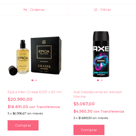
Ordenar
Filtrar
Epica Men Grasse EDP x 50 ml.
Axe Desodorante en Aerosol
Marine
$20.990,00
$5.067,00
$18.891,00
con
Transferencia
$4.560,30
con
Transferencia
3
x
$6.996,67
sin interés
3
x
$1.689,00
sin interés
Comprar