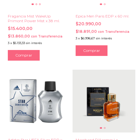
Fragancia Mist WakeUp
Epica Men Paris EDP x 60 ml.
Primont Power Mist x 38 ml.
$20.990,00
$15.400,00
$18.891,00
con
Transferencia
$13.860,00
con
Transferencia
3
x
$6.996,67
sin interés
3
x
$5.133,33
sin interés
Adidas Star UEFA Silver EDP x
Marchand D'Aromes Le