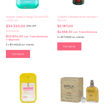
Adidas Vibes Energy Drive EDP
Colbert Desodorante Aerosol x
x 100 ml
150 ml.
$34.320,00
$5.187,00
20% OFF
$42.900,00
$4.668,30
con
Transferencia
$32.604,00
con
Transferencia
3
x
$1.729,00
sin interés
o depósito
3
x
$11.440,00
sin interés