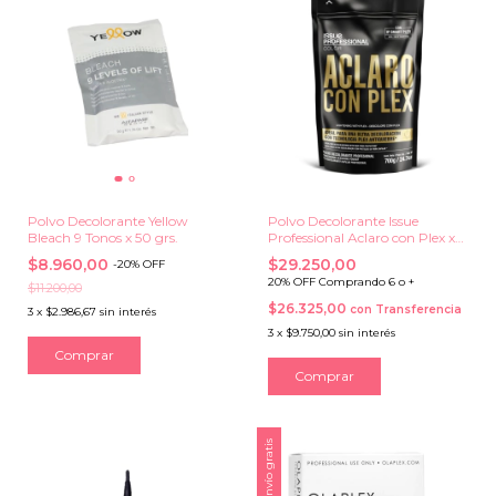
Polvo Decolorante Yellow
Polvo Decolorante Issue
Bleach 9 Tonos x 50 grs.
Professional Aclaro con Plex x
700 grs.
$8.960,00
$29.250,00
-
20
%
OFF
20% OFF Comprando 6 o +
$11.200,00
$26.325,00
con
Transferencia
3
x
$2.986,67
sin interés
3
x
$9.750,00
sin interés
Envío gratis