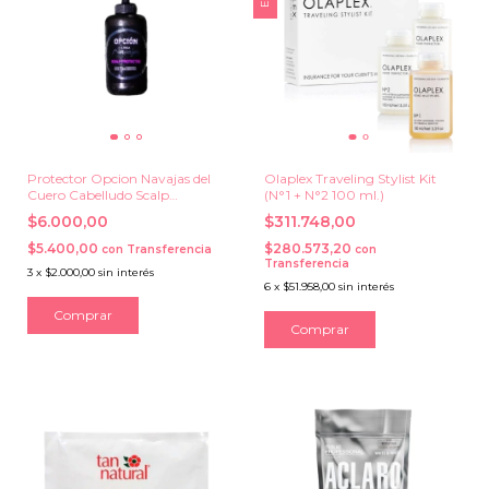
Protector Opcion Navajas del
Olaplex Traveling Stylist Kit
Cuero Cabelludo Scalp
(N°1 + N°2 100 ml.)
Protector x 170 grs.
$6.000,00
$311.748,00
$5.400,00
$280.573,20
con
Transferencia
con
Transferencia
3
x
$2.000,00
sin interés
6
x
$51.958,00
sin interés