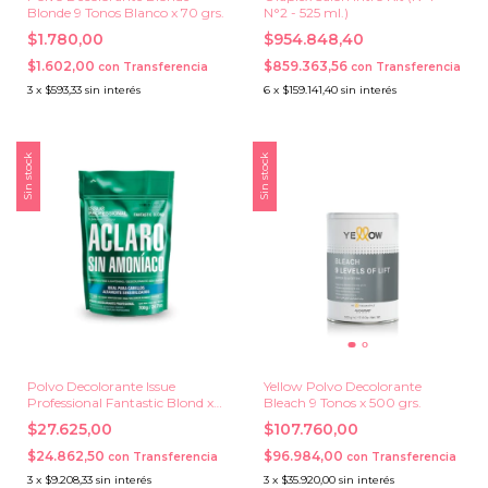
Blonde 9 Tonos Blanco x 70 grs.
N°2 - 525 ml.)
$1.780,00
$954.848,40
$1.602,00
$859.363,56
con
Transferencia
con
Transferencia
3
x
$593,33
sin interés
6
x
$159.141,40
sin interés
Sin stock
Sin stock
Polvo Decolorante Issue
Yellow Polvo Decolorante
Professional Fantastic Blond x
Bleach 9 Tonos x 500 grs.
700 grs.
$27.625,00
$107.760,00
$24.862,50
$96.984,00
con
Transferencia
con
Transferencia
3
x
$9.208,33
sin interés
3
x
$35.920,00
sin interés