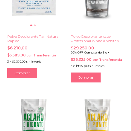
Polvo Decolorante Tan Natural
Polvo Decolorante Issue
Rapido
Professional White & White x
700 grs.
$6.210,00
$29.250,00
20% OFF Comprando 6 o +
$5.589,00
con
Transferencia
$26.325,00
con
Transferencia
3
x
$2.070,00
sin interés
3
x
$9.750,00
sin interés
Comprar