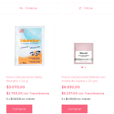
Ordenar
Filtrar
Polvo Decolorante Wella
Polvo Decolorante Biferdil con
Blondor x 20 g.
Aceite de Jojoba x 20 grs.
$3.070,00
$6.930,00
$2.763,00
$6.237,00
con
Transferencia
con
Transferencia
3
x
$1.023,33
sin interés
3
x
$2.310,00
sin interés