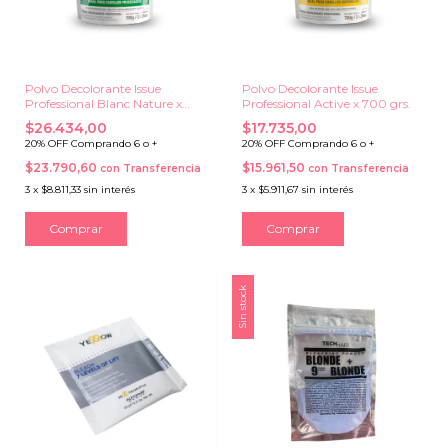
Polvo Decolorante Issue
Polvo Decolorante Issue
Professional Blanc Nature x
Professional Active x 700 grs.
700 grs.
$26.434,00
$17.735,00
20% OFF Comprando 6 o +
20% OFF Comprando 6 o +
$23.790,60
$15.961,50
con
Transferencia
con
Transferencia
3
x
$8.811,33
sin interés
3
x
$5.911,67
sin interés
Sin stock