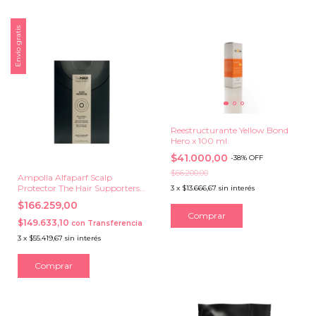
Envío gratis
Reestructurante Yellow Bond
Hero x 100 ml.
$41.000,00
-
38
%
OFF
$66.200,00
Ampolla Alfaparf Scalp
Protector The Hair Supporters
3
x
$13.666,67
sin interés
12 x 13 ml.
$166.259,00
$149.633,10
con
Transferencia
3
x
$55.419,67
sin interés