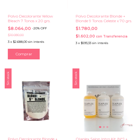
Polvo Decolorante Yellow
Polvo Decolorante Blonde +
Bleach 7 Tonos x 20 grs.
Blonde 9 Tonos Celeste x 70 grs.
$8.064,00
$1.780,00
-
20
%
OFF
$10.080,00
$1.602,00
con
Transferencia
3
x
$2.688,00
sin interés
3
x
$593,33
sin interés
Sin stock
Sin stock
Polvo Decolorante Blonde +
Olaplex Salon Intro Kit (N°1 +