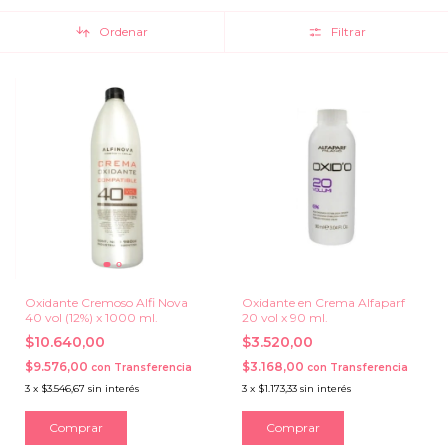
Ordenar
Filtrar
Oxidante Cremoso Alfi Nova
Oxidante en Crema Alfaparf
40 vol (12%) x 1000 ml.
20 vol x 90 ml.
$10.640,00
$3.520,00
$9.576,00
$3.168,00
con
Transferencia
con
Transferencia
3
x
$3.546,67
sin interés
3
x
$1.173,33
sin interés