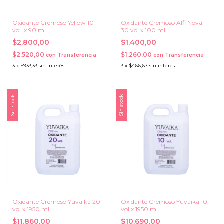
Oxidante Cremoso Yellow 10
Oxidante Cremoso Alfi Nova
vol. x 90 ml.
30 vol x 100 ml
$2.800,00
$1.400,00
$2.520,00
$1.260,00
con
Transferencia
con
Transferencia
3
x
$933,33
sin interés
3
x
$466,67
sin interés
Sin stock
Sin stock
Oxidante Cremoso Yuvaika 20
Oxidante Cremoso Yuvaika 10
vol x 1950 ml.
vol x 1950 ml.
$11.860,00
$10.690,00