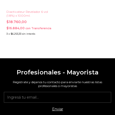
Diactivateur Revelador 6 vol
(1.8%) x 1000ml.
$18.760,00
$16.884,00
con
Transferencia
3
x
$6.253,33
sin interés
Profesionales - Mayorista
Registrate y dejanos tu contacto para enviarte nuestras listas
profesionales o mayoristas