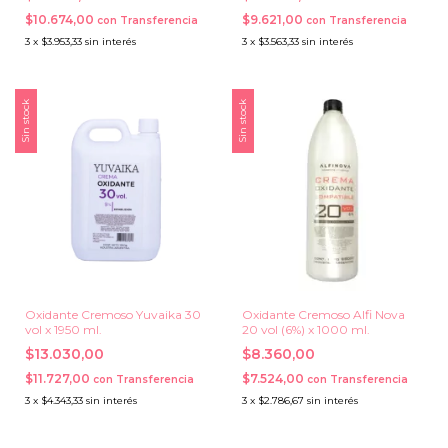
$10.674,00
$9.621,00
con
Transferencia
con
Transferencia
3
x
$3.953,33
sin interés
3
x
$3.563,33
sin interés
Sin stock
Sin stock
Oxidante Cremoso Yuvaika 30
Oxidante Cremoso Alfi Nova
vol x 1950 ml.
20 vol (6%) x 1000 ml.
$13.030,00
$8.360,00
$11.727,00
$7.524,00
con
Transferencia
con
Transferencia
3
x
$4.343,33
sin interés
3
x
$2.786,67
sin interés