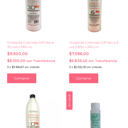
Oxidante Cremoso Alfi Nova
Oxidante Cremoso Alfi Nova 6
30 vol x 980 cc.
vol (1,8%) x 980 cc.
$9.500,00
$7.596,00
$8.550,00
$6.836,40
con
Transferencia
con
Transferencia
3
x
$3.166,67
sin interés
3
x
$2.532,00
sin interés
Sin stock