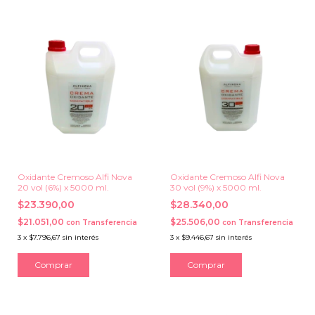
Oxidante Cremoso Alfi Nova
Oxidante Cremoso Alfi Nova
20 vol (6%) x 5000 ml.
30 vol (9%) x 5000 ml.
$23.390,00
$28.340,00
$21.051,00
$25.506,00
con
Transferencia
con
Transferencia
3
x
$7.796,67
sin interés
3
x
$9.446,67
sin interés