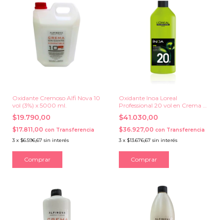
Oxidante Cremoso Alfi Nova 10
Oxidante Inoa Loreal
vol (3%) x 5000 ml.
Professional 20 vol en Crema x
1000 ml.
$19.790,00
$41.030,00
$17.811,00
$36.927,00
con
Transferencia
con
Transferencia
3
x
$6.596,67
sin interés
3
x
$13.676,67
sin interés