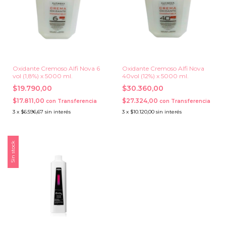
Oxidante Cremoso Alfi Nova 6
Oxidante Cremoso Alfi Nova
vol (1,8%) x 5000 ml.
40vol (12%) x 5000 ml.
$19.790,00
$30.360,00
$17.811,00
$27.324,00
con
Transferencia
con
Transferencia
3
x
$6.596,67
sin interés
3
x
$10.120,00
sin interés
Sin stock