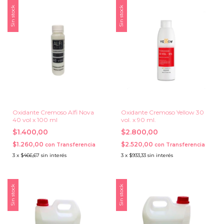
Sin stock
Sin stock
Oxidante Cremoso Alfi Nova
Oxidante Cremoso Yellow 30
40 vol x 100 ml
vol. x 90 ml.
$1.400,00
$2.800,00
$1.260,00
$2.520,00
con
Transferencia
con
Transferencia
3
x
$466,67
sin interés
3
x
$933,33
sin interés
Sin stock
Sin stock