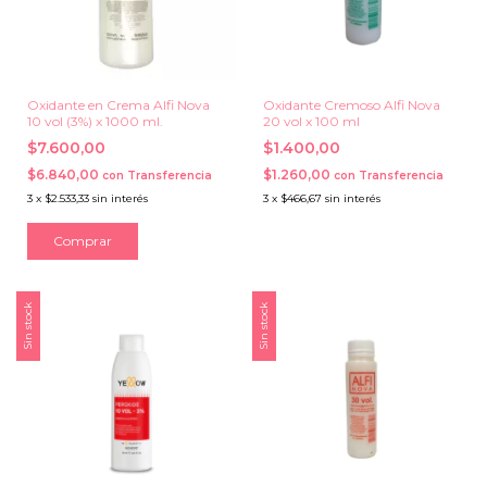
Oxidante en Crema Alfi Nova
Oxidante Cremoso Alfi Nova
10 vol (3%) x 1000 ml.
20 vol x 100 ml
$7.600,00
$1.400,00
$6.840,00
$1.260,00
con
Transferencia
con
Transferencia
3
x
$2.533,33
sin interés
3
x
$466,67
sin interés
Sin stock
Sin stock