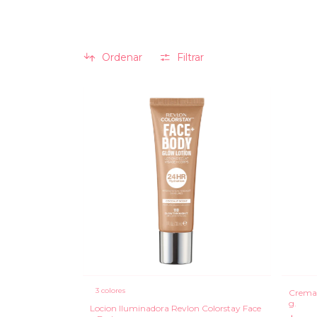
Ordenar
Filtrar
3 colores
Crema 
g.
Locion Iluminadora Revlon Colorstay Face