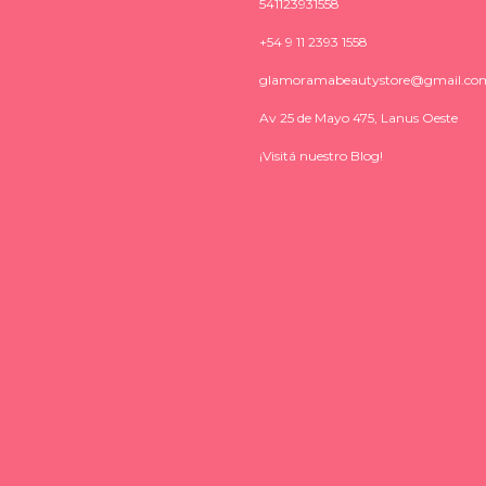
541123931558
+54 9 11 2393 1558
glamoramabeautystore@gmail.co
Av 25 de Mayo 475, Lanus Oeste
¡Visitá nuestro Blog!