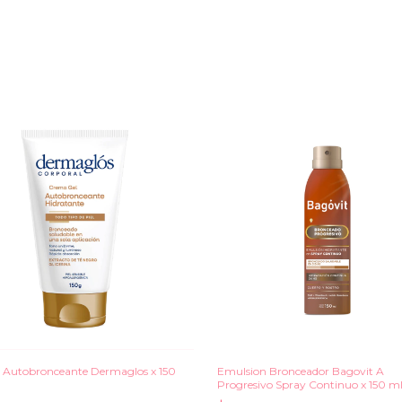
Autobronceante Dermaglos x 150
Emulsion Bronceador Bagovit A
Progresivo Spray Continuo x 150 ml