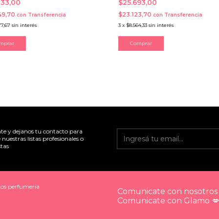
833,00
$25.693,00
49,70
$23.123,70
con
Transferencia
con
Transferencia
77,67
sin interés
3
x
$8.564,33
sin interés
ate y dejanos tu contacto para
 nuestras listas profesionales o
tas
os perfumeria
Comunicate con nosotros 
Comunicate con Glamo 