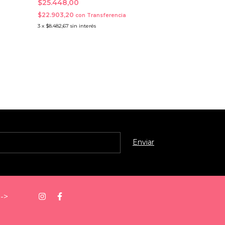
$25.448,00
$22.903,20
con
Transferencia
3
x
$8.482,67
sin interés
->
