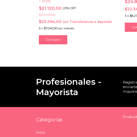
+ Body
$24.
$21.120,00
20% OFF
$22.3
$26.400,00
3
x
$8.2
$20.064,00
con
Transferencia o depósito
3
x
$7.040,00
sin interés
Comprar
Profesionales -
Registr
enviarte
Mayorista
mayoris
Product
Categorías
Inicio