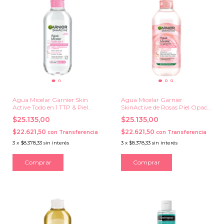
Agua Micelar Garnier Skin
Agua Micelar Garnier
Active Todo en 1 TTP & Piel
SkinActive de Rosas Piel Opaca
Sensible x 400 ml.
& Sensible x 400 ml.
$25.135,00
$25.135,00
$22.621,50
$22.621,50
con
Transferencia
con
Transferencia
3
x
$8.378,33
sin interés
3
x
$8.378,33
sin interés