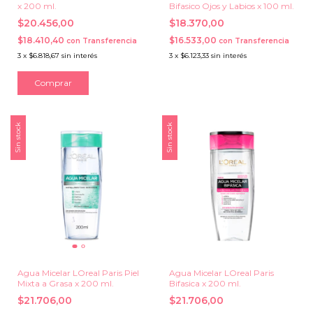
x 200 ml.
Bifasico Ojos y Labios x 100 ml.
$20.456,00
$18.370,00
$18.410,40
$16.533,00
con
Transferencia
con
Transferencia
3
x
$6.818,67
sin interés
3
x
$6.123,33
sin interés
Sin stock
Sin stock
Agua Micelar LOreal Paris Piel
Agua Micelar LOreal Paris
Mixta a Grasa x 200 ml.
Bifasica x 200 ml.
$21.706,00
$21.706,00