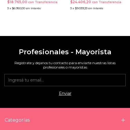
$18.765,00
$24.406,20
con
Transferencia
con
Transferencia
3
x
$6.950,00
sin interés
3
x
$9.039,33
sin interés
Profesionales - Mayorista
Registrate y dejanos tu contacto para enviarte nuestras listas
profesionales o mayoristas
Categorías