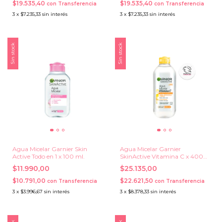
$19.535,40
$19.535,40
con
Transferencia
con
Transferencia
3
x
$7.235,33
sin interés
3
x
$7.235,33
sin interés
Sin stock
Sin stock
Agua Micelar Garnier Skin
Agua Micelar Garnier
Active Todo en 1 x 100 ml.
SkinActive Vitamina C x 400
ml.
$11.990,00
$25.135,00
$10.791,00
$22.621,50
con
Transferencia
con
Transferencia
3
x
$3.996,67
sin interés
3
x
$8.378,33
sin interés