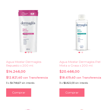
Agua Micelar Dermaglos
Agua Micelar Dermaglos Piel
Repuesto x 200 ml.
Mixta a Grasa x 200 ml.
$14.246,00
$20.466,00
$12.821,40
$18.419,40
con
Transferencia
con
Transferencia
3
x
$4.748,67
sin interés
3
x
$6.822,00
sin interés