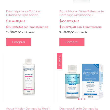
Desmaquillante Tortulan
Agua Micelar Nivea Refrescante
Bifasico de Ojos Accion
Complejo Aminoacido +
Instantanea x 150 ml.
Vitamina E x 400 ml.
$11.406,00
$22.857,00
$10.265,40
$20.571,30
con
Transferencia
con
Transferencia
3
x
$3.802,00
sin interés
3
x
$7.619,00
sin interés
Sin stock
Agua Micelar Dermaglos 6 en 1
Desmaquillante Dermaglos