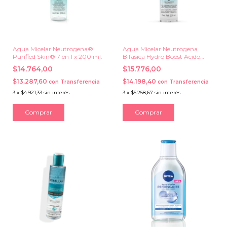
Agua Micelar Neutrogena®
Agua Micelar Neutrogena
Purified Skin® 7 en 1 x 200 ml.
Bifasica Hydro Boost Acido
Hialuronico x 200 ml.
$14.764,00
$15.776,00
$13.287,60
$14.198,40
con
Transferencia
con
Transferencia
3
x
$4.921,33
sin interés
3
x
$5.258,67
sin interés