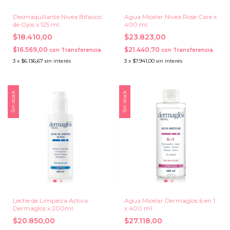
Desmaquillante Nivea Bifasico
Agua Micelar Nivea Rose Care x
de Ojos x 125 ml.
400 ml.
$18.410,00
$23.823,00
$16.569,00
$21.440,70
con
Transferencia
con
Transferencia
3
x
$6.136,67
sin interés
3
x
$7.941,00
sin interés
Sin stock
Sin stock
Leche de Limpieza Activa
Agua Micelar Dermaglos 6 en 1
Dermaglos x 200ml.
x 400 ml.
$20.850,00
$27.118,00