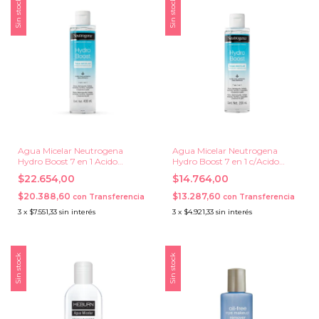
Sin stock
Sin stock
Agua Micelar Neutrogena
Agua Micelar Neutrogena
Hydro Boost 7 en 1 Acido
Hydro Boost 7 en 1 c/Acido
Hialuronico x 400 ml.
Hialuronico x 200 ml.
$22.654,00
$14.764,00
$20.388,60
$13.287,60
con
Transferencia
con
Transferencia
3
x
$7.551,33
sin interés
3
x
$4.921,33
sin interés
Sin stock
Sin stock