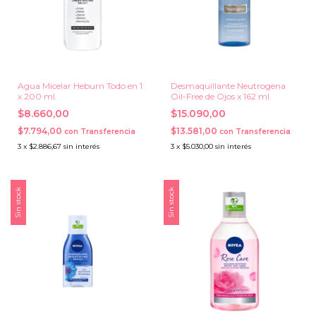
Agua Micelar Heburn Todo en 1
Desmaquillante Neutrogena
x 200 ml.
Oil-Free de Ojos x 162 ml.
$8.660,00
$15.090,00
$7.794,00
$13.581,00
con
Transferencia
con
Transferencia
3
x
$2.886,67
sin interés
3
x
$5.030,00
sin interés
Sin stock
Sin stock