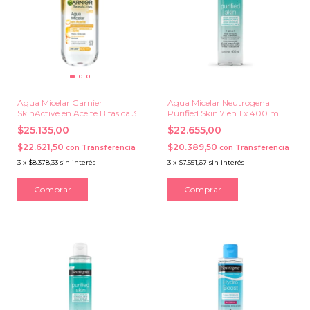
Agua Micelar Garnier
Agua Micelar Neutrogena
SkinActive en Aceite Bifasica 3
Purified Skin 7 en 1 x 400 ml.
en 1 x 400 ml.
$25.135,00
$22.655,00
$22.621,50
$20.389,50
con
Transferencia
con
Transferencia
3
x
$8.378,33
sin interés
3
x
$7.551,67
sin interés