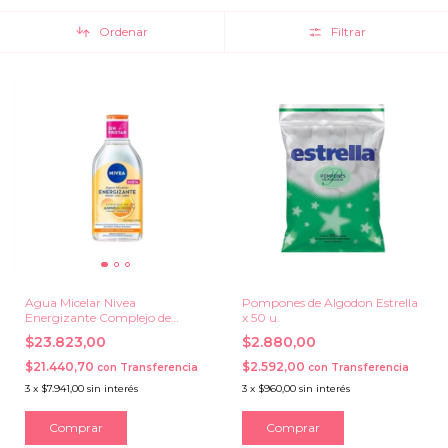
Ordenar
Filtrar
Agua Micelar Nivea
Pompones de Algodon Estrella
Energizante Complejo de
x 50 u.
Aminoacidos x 400 ml.
$23.823,00
$2.880,00
$21.440,70
$2.592,00
con
Transferencia
con
Transferencia
3
x
$7.941,00
sin interés
3
x
$960,00
sin interés