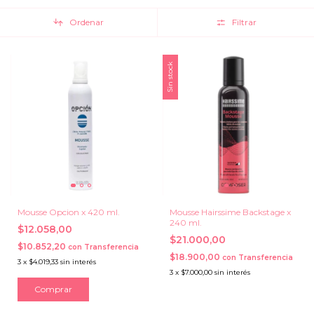
Ordenar
Filtrar
Sin stock
Mousse Opcion x 420 ml.
Mousse Hairssime Backstage x
240 ml.
$12.058,00
$21.000,00
$10.852,20
con
Transferencia
$18.900,00
con
Transferencia
3
x
$4.019,33
sin interés
3
x
$7.000,00
sin interés