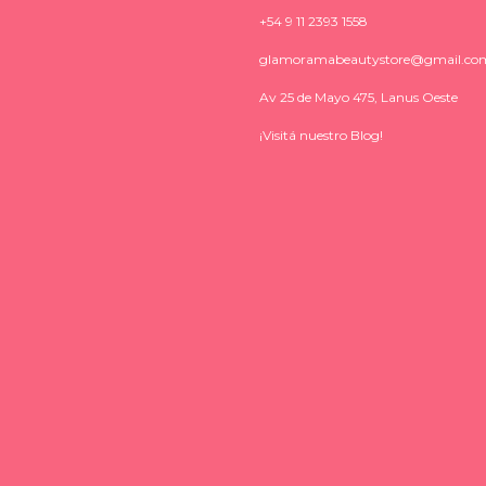
+54 9 11 2393 1558
glamoramabeautystore@gmail.co
Av 25 de Mayo 475, Lanus Oeste
¡Visitá nuestro Blog!