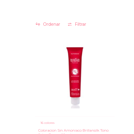
Ordenar
Filtrar
16 colores
Coloracion Sin Amoniaco Brillansilk Tono