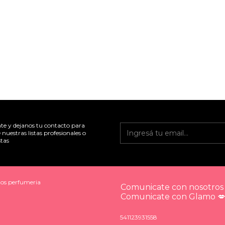
ate y dejanos tu contacto para
 nuestras listas profesionales o
tas
os perfumeria
Comunicate con nosotros 
Comunicate con Glamo 
541123931558