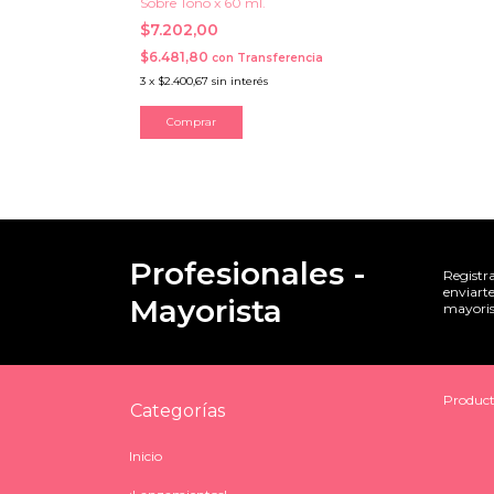
Sobre Tono x 60 ml.
$7.202,00
$6.481,80
con
Transferencia
3
x
$2.400,67
sin interés
Comprar
Profesionales -
Registr
enviarte
Mayorista
mayoris
Product
Categorías
Inicio