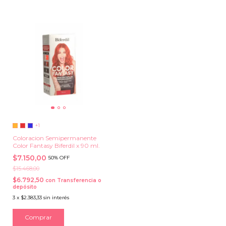
+1
Coloracion Semipermanente
Color Fantasy Biferdil x 90 ml.
$7.150,00
50% OFF
$15.468,00
$6.792,50
con
Transferencia o
depósito
3
x
$2.383,33
sin interés
Comprar