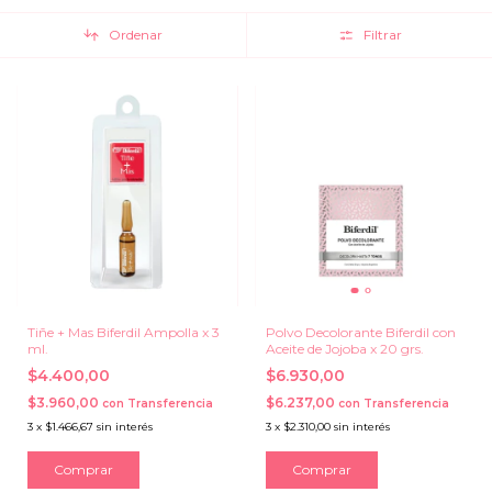
Ordenar
Filtrar
Tiñe + Mas Biferdil Ampolla x 3
Polvo Decolorante Biferdil con
ml.
Aceite de Jojoba x 20 grs.
$4.400,00
$6.930,00
$3.960,00
$6.237,00
con
Transferencia
con
Transferencia
3
x
$1.466,67
sin interés
3
x
$2.310,00
sin interés