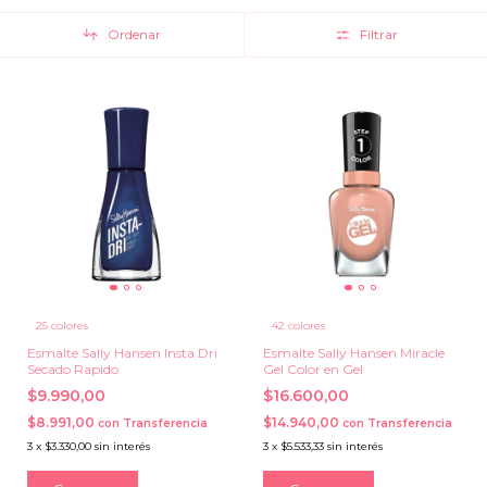
Ordenar
Filtrar
25 colores
42 colores
Esmalte Sally Hansen Insta Dri
Esmalte Sally Hansen Miracle
Secado Rapido
Gel Color en Gel
$9.990,00
$16.600,00
$8.991,00
$14.940,00
con
Transferencia
con
Transferencia
3
x
$3.330,00
sin interés
3
x
$5.533,33
sin interés