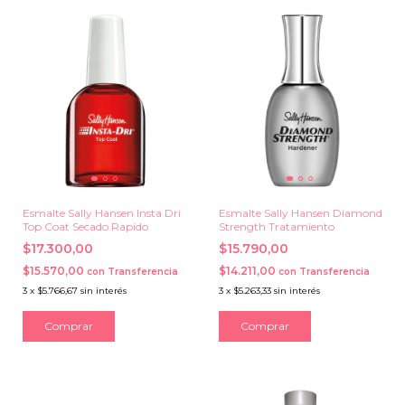
Esmalte Sally Hansen Insta Dri
Esmalte Sally Hansen Diamond
Top Coat Secado Rapido
Strength Tratamiento
$17.300,00
$15.790,00
$15.570,00
$14.211,00
con
Transferencia
con
Transferencia
3
x
$5.766,67
sin interés
3
x
$5.263,33
sin interés