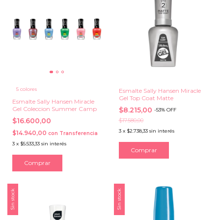
5 colores
Esmalte Sally Hansen Miracle
Gel Top Coat Matte
Esmalte Sally Hansen Miracle
Gel Coleccion Summer Camp
$8.215,00
-
53
%
OFF
$16.600,00
$17.580,00
3
x
$2.738,33
sin interés
$14.940,00
con
Transferencia
3
x
$5.533,33
sin interés
Comprar
Sin stock
Sin stock