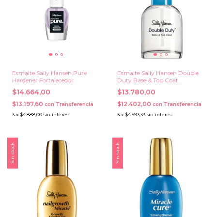
Esmalte Sally Hansen Pure
Esmalte Sally Hansen Double
Hardener Fortalecedor
Duty Base & Top Coat
Tratamiento
$14.664,00
$13.780,00
$13.197,60
$12.402,00
con
Transferencia
con
Transferencia
3
x
$4.888,00
sin interés
3
x
$4.593,33
sin interés
Sin stock
Sin stock