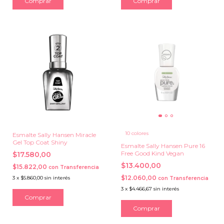
Comprar
Comprar
10 colores
Esmalte Sally Hansen Miracle
Gel Top Coat Shiny
Esmalte Sally Hansen Pure 16
Free Good Kind Vegan
$17.580,00
$13.400,00
$15.822,00
con
Transferencia
$12.060,00
3
x
$5.860,00
sin interés
con
Transferencia
3
x
$4.466,67
sin interés
Comprar