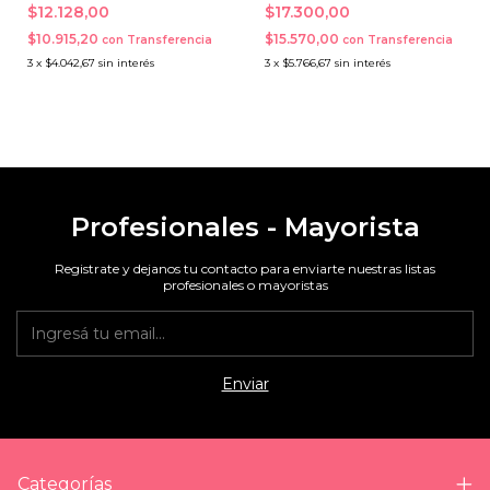
Tratamiento
$12.128,00
$17.300,00
$10.915,20
$15.570,00
con
Transferencia
con
Transferencia
3
x
$4.042,67
sin interés
3
x
$5.766,67
sin interés
Profesionales - Mayorista
Registrate y dejanos tu contacto para enviarte nuestras listas
profesionales o mayoristas
Categorías