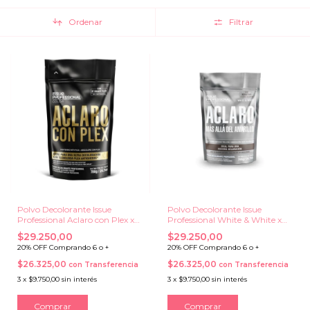
Ordenar
Filtrar
Polvo Decolorante Issue
Polvo Decolorante Issue
Professional Aclaro con Plex x
Professional White & White x
700 grs.
700 grs.
$29.250,00
$29.250,00
20% OFF Comprando 6 o +
20% OFF Comprando 6 o +
$26.325,00
$26.325,00
con
Transferencia
con
Transferencia
3
x
$9.750,00
sin interés
3
x
$9.750,00
sin interés