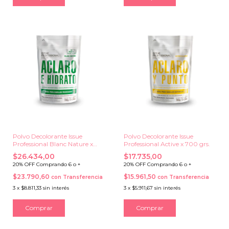
Polvo Decolorante Issue
Polvo Decolorante Issue
Professional Blanc Nature x
Professional Active x 700 grs.
700 grs.
$26.434,00
$17.735,00
20% OFF Comprando 6 o +
20% OFF Comprando 6 o +
$23.790,60
$15.961,50
con
Transferencia
con
Transferencia
3
x
$8.811,33
sin interés
3
x
$5.911,67
sin interés