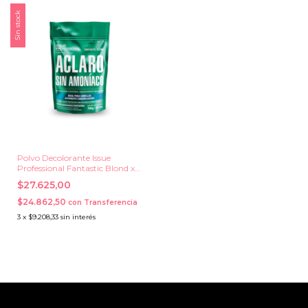
Sin stock
Polvo Decolorante Issue
Professional Fantastic Blond x
700 grs.
$27.625,00
$24.862,50
con
Transferencia
3
x
$9.208,33
sin interés