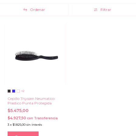
Ordenar
Filtrar
+2
Cepillo Thyssen Neumatico
Plastico Punta Protegida
$5.475,00
$4.927,50
con
Transferencia
3
x
$1.825,00
sin interés