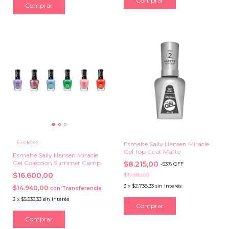
Comprar
5 colores
Esmalte Sally Hansen Miracle
Gel Top Coat Matte
Esmalte Sally Hansen Miracle
Gel Coleccion Summer Camp
$8.215,00
-
53
%
OFF
$16.600,00
$17.580,00
3
x
$2.738,33
sin interés
$14.940,00
con
Transferencia
3
x
$5.533,33
sin interés
Comprar