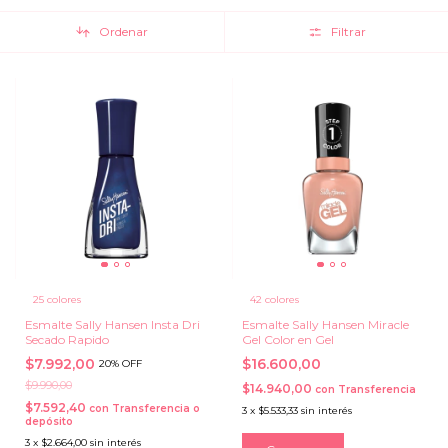
Ordenar
Filtrar
25 colores
42 colores
Esmalte Sally Hansen Insta Dri
Esmalte Sally Hansen Miracle
Secado Rapido
Gel Color en Gel
$7.992,00
$16.600,00
20% OFF
$9.990,00
$14.940,00
con
Transferencia
$7.592,40
con
Transferencia o
3
x
$5.533,33
sin interés
depósito
3
x
$2.664,00
sin interés