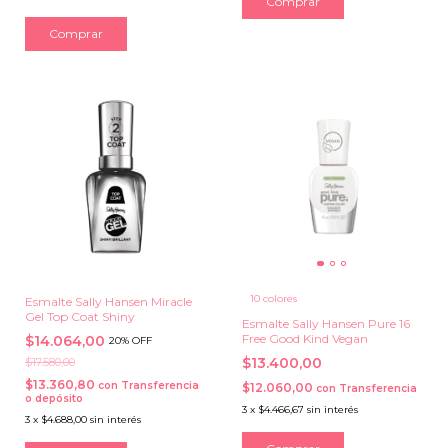
Comprar
Comprar
10 colores
Esmalte Sally Hansen Miracle
Gel Top Coat Shiny
Esmalte Sally Hansen Pure 16
Free Good Kind Vegan
$14.064,00
20% OFF
$13.400,00
$17.580,00
$13.360,80
con
Transferencia
$12.060,00
con
Transferencia
o depósito
3
x
$4.466,67
sin interés
3
x
$4.688,00
sin interés