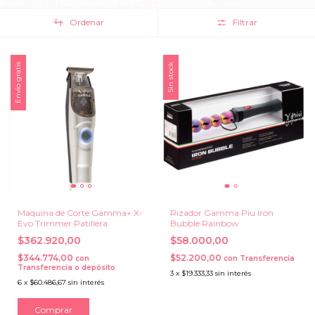
Ordenar
Filtrar
Envío gratis
Sin stock
Maquina de Corte Gamma+ X-
Rizador Gamma Piu Iron
Evo Trimmer Patillera
Bubble Rainbow
$362.920,00
$58.000,00
$344.774,00
$52.200,00
con
con
Transferencia
Transferencia o depósito
3
x
$19.333,33
sin interés
6
x
$60.486,67
sin interés