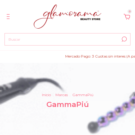
0
Mercado Pago: 3 Cuotas sin interes (A part
Inicio
.
Marcas
.
GammaPiú
GammaPiú