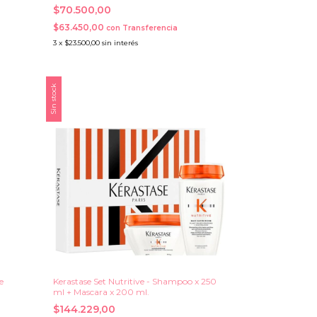
$70.500,00
$63.450,00
con
Transferencia
3
x
$23.500,00
sin interés
Sin stock
e
Kerastase Set Nutritive - Shampoo x 250
ml + Mascara x 200 ml.
$144.229,00