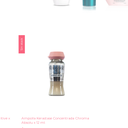
Sin stock
tive x
Ampolla Kerastase Concentrada Chroma
Absolu x 12 ml.