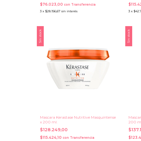
$76.023,00
$115.4
con
Transferencia
3
x
$28.156,67
sin interés
3
x
$42.
Sin stock
Sin stock
Mascara Kerastase Nutritive Masquintense
Mascar
x 200 ml.
200 m
$128.249,00
$137.
$115.424,10
$123.
con
Transferencia