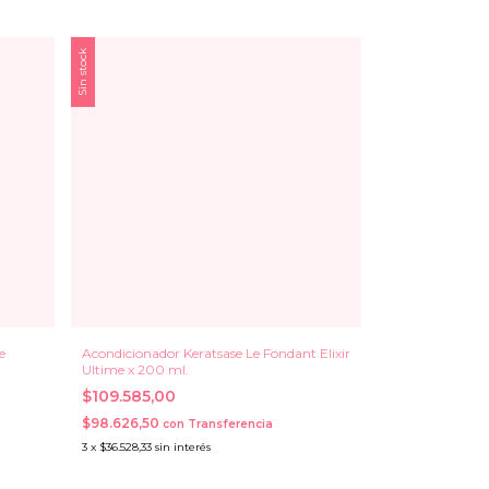
Sin stock
e
Acondicionador Keratsase Le Fondant Elixir
Ultime x 200 ml.
$109.585,00
$98.626,50
con
Transferencia
3
x
$36.528,33
sin interés