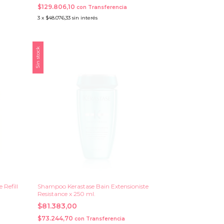
$129.806,10
con
Transferencia
3
x
$48.076,33
sin interés
Sin stock
 Refill
Shampoo Kerastase Bain Extensioniste
Resistance x 250 ml.
$81.383,00
$73.244,70
con
Transferencia