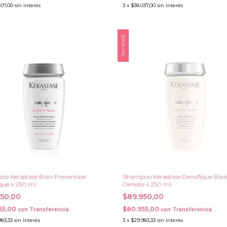
707,00
sin interés
3
x
$38.037,00
sin interés
Sin stock
o Kerastase Bain Prevention
Shampoo Kerastase Densifique Bai
ique x 250 ml.
Densite x 250 ml.
950,00
$89.950,00
55,00
$80.955,00
con
Transferencia
con
Transferencia
983,33
sin interés
3
x
$29.983,33
sin interés