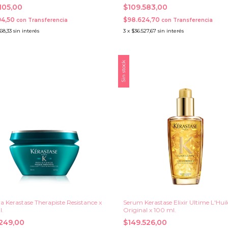
.105,00
$109.583,00
94,50
$98.624,70
con
Transferencia
con
Transferencia
68,33
sin interés
3
x
$36.527,67
sin interés
Sin stock
a Kerastase Therapiste Resistance x
Serum Kerastase Elixir Ultime L'Huil
l.
Original x 100 ml.
.249,00
$149.526,00