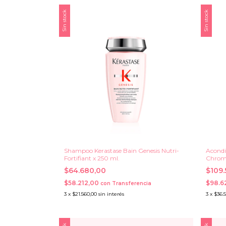
Sin stock
Sin stock
Shampoo Kerastase Bain Genesis Nutri-
Acondi
Fortifiant x 250 ml.
Chroma
$64.680,00
$109
$58.212,00
$98.6
con
Transferencia
3
x
$21.560,00
sin interés
3
x
$36.