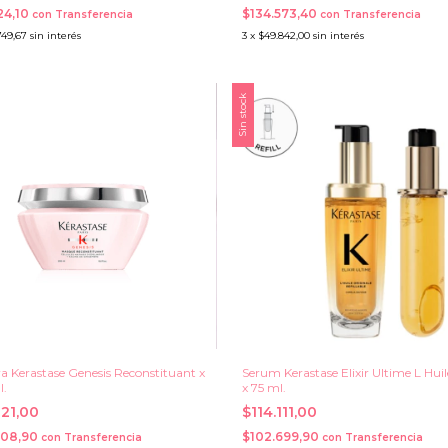
24,10
$134.573,40
con
Transferencia
con
Transferencia
749,67
sin interés
3
x
$49.842,00
sin interés
Sin stock
a Kerastase Genesis Reconstituant x
Serum Kerastase Elixir Ultime L Huile
l.
x 75 ml.
121,00
$114.111,00
408,90
$102.699,90
con
Transferencia
con
Transferencia