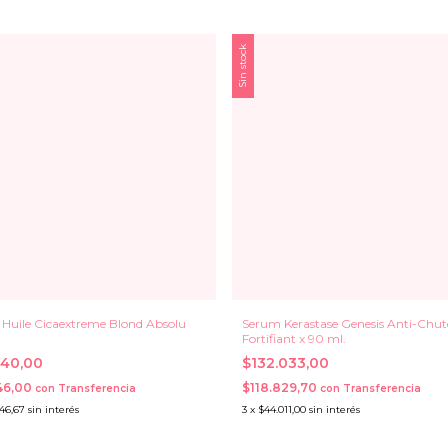
Sin stock
Huile Cicaextreme Blond Absolu
Serum Kerastase Genesis Anti-Chut
.
Fortifiant x 90 ml.
940,00
$132.033,00
46,00
$118.829,70
con
Transferencia
con
Transferencia
646,67
sin interés
3
x
$44.011,00
sin interés