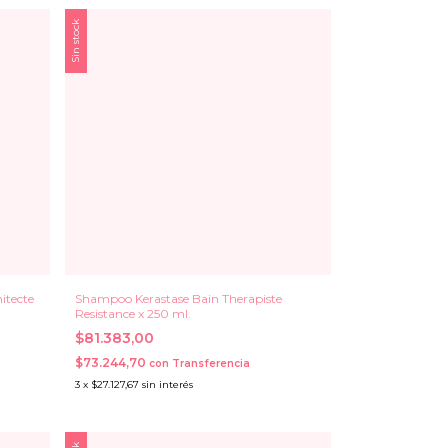
Sin stock
itecte
Shampoo Kerastase Bain Therapiste
Resistance x 250 ml.
$81.383,00
$73.244,70
con
Transferencia
3
x
$27.127,67
sin interés