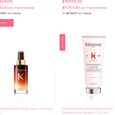
.249,00
$19.670,00
24,10
$17.703,00
con
Transferencia
con
Transferencia
749,67
sin interés
3
x
$6.556,67
sin interés
Sin stock
Kerastase 8H Magic Night Nutritive
Acondicionador Kerastase Fondant
l.
Renforcateur Genesis x 200 ml.