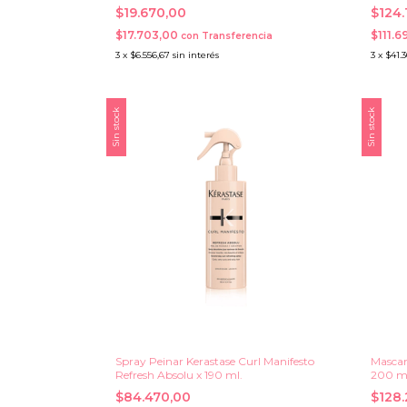
$19.670,00
$124
$17.703,00
$111.6
con
Transferencia
3
x
$6.556,67
sin interés
3
x
$41.3
Sin stock
Sin stock
Spray Peinar Kerastase Curl Manifesto
Mascar
Refresh Absolu x 190 ml.
200 m
$84.470,00
$128