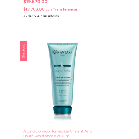
$19.670,00
$17.703,00
con
Transferencia
3
x
$6.556,67
sin interés
Sin stock
Acondicionador Kerastase Ciment Anti
Usure Resistance x 200 ml.