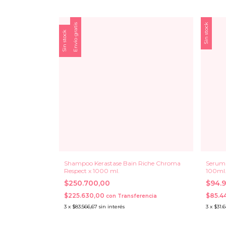
Envío gratis
Sin stock
Sin stock
Shampoo Kerastase Bain Riche Chroma
Serum 
Respect x 1000 ml.
100ml
$250.700,00
$94.
$225.630,00
$85.4
con
Transferencia
3
x
$83.566,67
sin interés
3
x
$31.