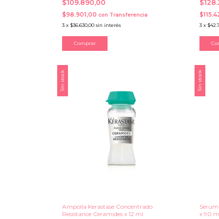
$109.890,00
$128
$98.901,00
$115.4
con
Transferencia
3
x
$36.630,00
sin interés
3
x
$42.
Sin stock
Sin stock
Ampolla Kerastase Concentrado
Serum 
Resistance Ceramides x 12 ml.
x 90 m