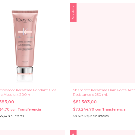
Sin stock
cionador Kerastase Fondant Cica
Shampoo Kerastase Bain Force Arch
 Absolu x 200 ml.
Resistance x 250 ml.
.583,00
$81.383,00
24,70
$73.244,70
con
Transferencia
con
Transferencia
527,67
sin interés
3
x
$27.127,67
sin interés