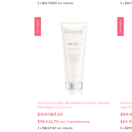
3
x
$42.749,67
sin interés
3
x
$45.
Sin stock
Sin stock
Acondicionador Kerastase Fondant Densite
Shampo
Densifique x 200 ml.
Specif
$109.583,00
$89.
$98.624,70
$80.9
con
Transferencia
3
x
$36.527,67
sin interés
3
x
$29.