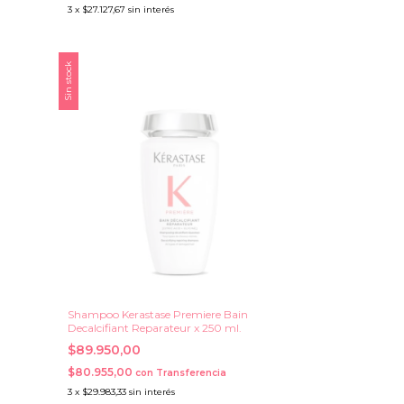
3
x
$27.127,67
sin interés
Sin stock
n
Shampoo Kerastase Premiere Bain
Decalcifiant Reparateur x 250 ml.
$89.950,00
$80.955,00
con
Transferencia
3
x
$29.983,33
sin interés