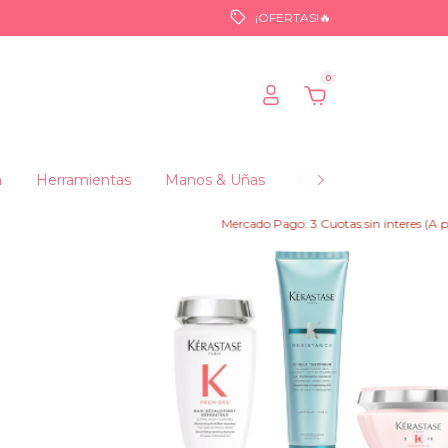
¡OFERTAS!🔥
0
a
Herramientas
Manos & Uñas
Maquillajes
Fraga
Mercado Pago: 3 Cuotas sin interes (A partir de $150.000) 