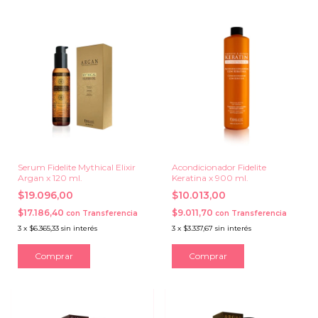
Serum Fidelite Mythical Elixir
Acondicionador Fidelite
Argan x 120 ml.
Keratina x 900 ml.
$19.096,00
$10.013,00
$17.186,40
$9.011,70
con
Transferencia
con
Transferencia
3
x
$6.365,33
sin interés
3
x
$3.337,67
sin interés