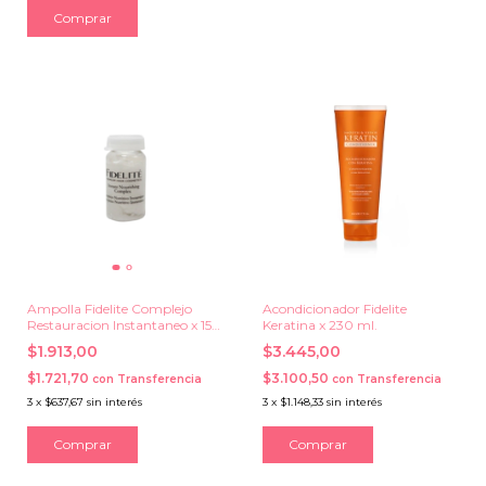
Comprar
Ampolla Fidelite Complejo
Acondicionador Fidelite
Restauracion Instantaneo x 15
Keratina x 230 ml.
ml.
$1.913,00
$3.445,00
$1.721,70
$3.100,50
con
Transferencia
con
Transferencia
3
x
$637,67
sin interés
3
x
$1.148,33
sin interés