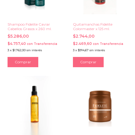
Shampoo Fidelite Caviar
Quitamanchas Fidelite
Cabellos Grasos x 260 ml.
Colormaster x 125 ml.
$5.286,00
$2.744,00
$4.757,40
$2.469,60
con
Transferencia
con
Transferencia
3
x
$1.762,00
sin interés
3
x
$914,67
sin interés