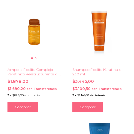
Ampolla Fidelite Complejo
Shampoo Fidelite Keratina x
Keratinico Reestructurante x 15
230 ml.
ml.
$1.878,00
$3.445,00
$1.690,20
$3.100,50
con
Transferencia
con
Transferencia
3
x
$626,00
sin interés
3
x
$1.148,33
sin interés