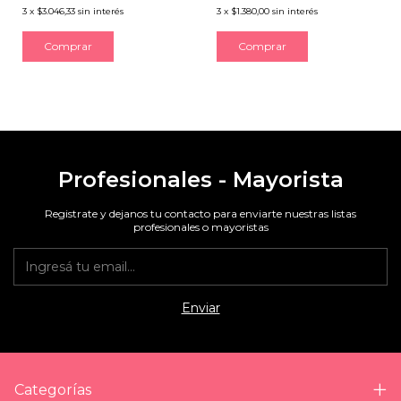
3
x
$3.046,33
sin interés
3
x
$1.380,00
sin interés
Profesionales - Mayorista
Registrate y dejanos tu contacto para enviarte nuestras listas
profesionales o mayoristas
Categorías