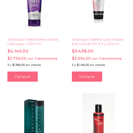
Shampoo Fidelite ReInvention
Shampoo Fidelite Colormaster
Matizador x 230 ml.
Extra Acido Ph 3.5 x 230 ml.
$4.140,00
$3.438,00
$3.726,00
$3.094,20
con
Transferencia
con
Transferencia
3
x
$1.380,00
sin interés
3
x
$1.146,00
sin interés