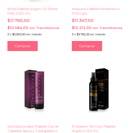
Brillo Fidelite Argan Oil Shine
Mascara Fidelite Almendra x
Mist x 120 ml.
1000 grs.
$11.760,00
$11.347,00
$10.584,00
$10.212,30
con
Transferencia
con
Transferencia
3
x
$3.920,00
sin interés
3
x
$3.782,33
sin interés
Acondicionador Fidelite Caviar
Protector Termico Fidelite
Cabellos Secos y Castigados x
Argan x 120 ml.