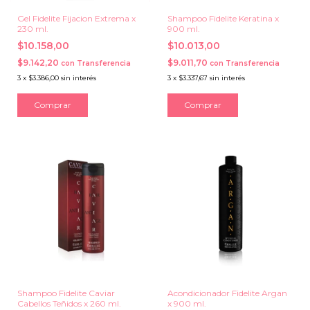
Gel Fidelite Fijacion Extrema x
Shampoo Fidelite Keratina x
230 ml.
900 ml.
$10.158,00
$10.013,00
$9.142,20
$9.011,70
con
Transferencia
con
Transferencia
3
x
$3.386,00
sin interés
3
x
$3.337,67
sin interés
Shampoo Fidelite Caviar
Acondicionador Fidelite Argan
Cabellos Teñidos x 260 ml.
x 900 ml.