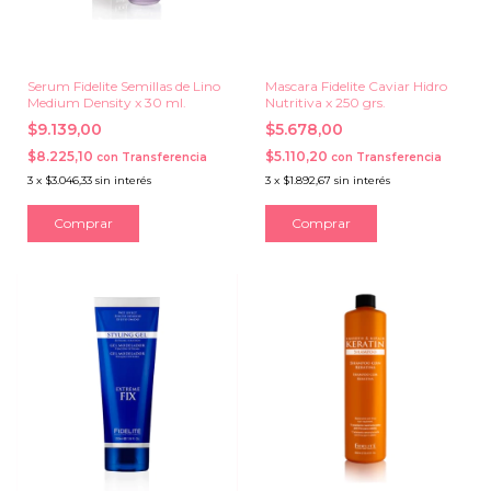
Serum Fidelite Semillas de Lino
Mascara Fidelite Caviar Hidro
Medium Density x 30 ml.
Nutritiva x 250 grs.
$9.139,00
$5.678,00
$8.225,10
$5.110,20
con
Transferencia
con
Transferencia
3
x
$3.046,33
sin interés
3
x
$1.892,67
sin interés