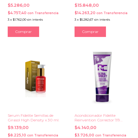
260 ml.
$5.286,00
$15.848,00
$4.757,40
$14.263,20
con
Transferencia
con
Transferencia
3
x
$1.762,00
sin interés
3
x
$5.282,67
sin interés
Serum Fidelite Semillas de
Acondicionador Fidelite
Girasol High Density x 30 ml.
Reinvention Corrector 7/9
Tonos x 230 ml.
$9.139,00
$4.140,00
$8.225,10
$3.726,00
con
Transferencia
con
Transferencia