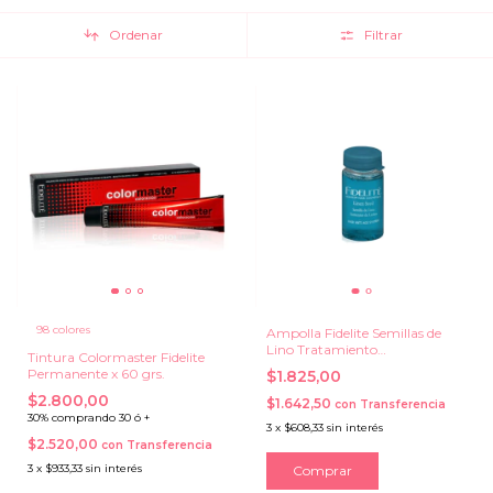
Ordenar
Filtrar
98 colores
Ampolla Fidelite Semillas de
Lino Tratamiento
Tintura Colormaster Fidelite
Reestructurante x 15 ml.
Permanente x 60 grs.
$1.825,00
$2.800,00
$1.642,50
con
Transferencia
30% comprando 30 ó +
3
x
$608,33
sin interés
$2.520,00
con
Transferencia
3
x
$933,33
sin interés