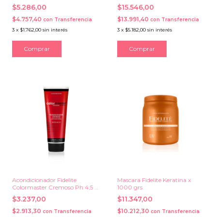
$5.286,00
$15.546,00
$4.757,40
$13.991,40
con
Transferencia
con
Transferencia
3
x
$1.762,00
sin interés
3
x
$5.182,00
sin interés
Acondicionador Fidelite
Mascara Fidelite Keratina x
Colormaster Cremoso Ph 4,5 x
1000 grs.
230 ml.
$3.237,00
$11.347,00
$2.913,30
$10.212,30
con
Transferencia
con
Transferencia