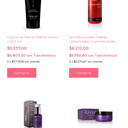
Crema de Peinar Fidelite Argan
Acondicionador Fidelite
x 230 ml.
Colormaster Cremoso Acido
Ph 4,5 x 900 ml.
$5.337,00
$6.212,00
$4.803,30
$5.590,80
con
Transferencia
con
Transferencia
3
x
$1.779,00
sin interés
3
x
$2.070,67
sin interés