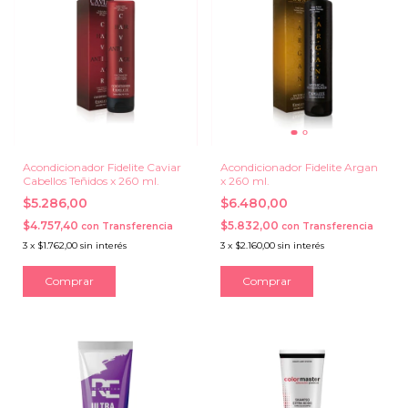
Acondicionador Fidelite Caviar
Acondicionador Fidelite Argan
Cabellos Teñidos x 260 ml.
x 260 ml.
$5.286,00
$6.480,00
$4.757,40
$5.832,00
con
Transferencia
con
Transferencia
3
x
$1.762,00
sin interés
3
x
$2.160,00
sin interés