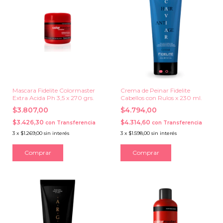
Mascara Fidelite Colormaster
Crema de Peinar Fidelite
Extra Acida Ph 3,5 x 270 grs.
Cabellos con Rulos x 230 ml.
$3.807,00
$4.794,00
$3.426,30
$4.314,60
con
Transferencia
con
Transferencia
3
x
$1.269,00
sin interés
3
x
$1.598,00
sin interés