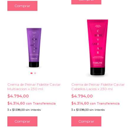
Comprar
Crema de Peinar Fidelite Caviar
Crema de Peinar Fidelite Caviar
Multiaccion x 230 ml.
Cabellos Lacios x 230 ml.
$4.794,00
$4.794,00
$4.314,60
$4.314,60
con
Transferencia
con
Transferencia
3
x
$1.598,00
sin interés
3
x
$1.598,00
sin interés