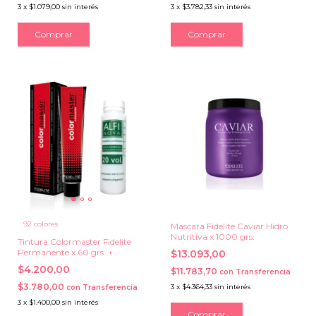
3
x
$1.079,00
sin interés
3
x
$3.782,33
sin interés
92 colores
Mascara Fidelite Caviar Hidro
Nutritiva x 1000 grs.
Tintura Colormaster Fidelite
Permanente x 60 grs. +
$13.093,00
Oxidante Cremoso Alfi Nova
$4.200,00
$11.783,70
con
Transferencia
20 vol x 100 ml.
$3.780,00
3
x
$4.364,33
sin interés
con
Transferencia
3
x
$1.400,00
sin interés