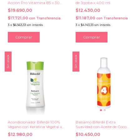
Acción Pro Vitamina B5 x 300
de Jojoba x 400 ml.
ml.
$19.690,00
$12.430,00
$17.721,00
$11.187,00
con
Transferencia
con
Transferencia
3
x
$6.563,33
sin interés
3
x
$4.143,33
sin interés
Sin stock
Sin stock
Acondicionador Biferdil 100%
Balsamo Biferdil Extra
Vegano con Keratina Vegetal x
Suavidad con Aceite de Coco
200 ml.
#4 x 295 ml.
$12.980,00
$10.450,00