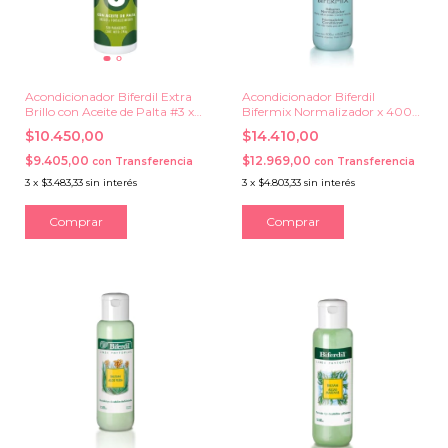
Acondicionador Biferdil Extra
Acondicionador Biferdil
Brillo con Aceite de Palta #3 x
Bifermix Normalizador x 400
295 ml.
ml.
$10.450,00
$14.410,00
$9.405,00
$12.969,00
con
Transferencia
con
Transferencia
3
x
$3.483,33
sin interés
3
x
$4.803,33
sin interés