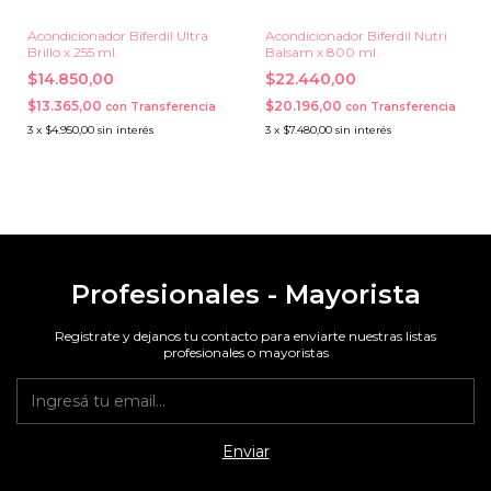
Acondicionador Biferdil Ultra
Acondicionador Biferdil Nutri
Brillo x 255 ml.
Balsam x 800 ml.
$14.850,00
$22.440,00
$13.365,00
$20.196,00
con
Transferencia
con
Transferencia
3
x
$4.950,00
sin interés
3
x
$7.480,00
sin interés
Profesionales - Mayorista
Registrate y dejanos tu contacto para enviarte nuestras listas
profesionales o mayoristas