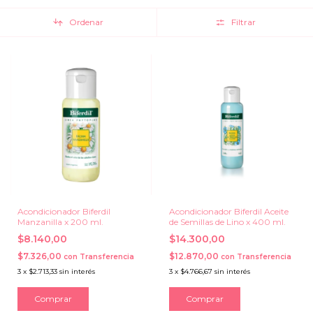
Ordenar
Filtrar
Acondicionador Biferdil
Acondicionador Biferdil Aceite
Manzanilla x 200 ml.
de Semillas de Lino x 400 ml.
$8.140,00
$14.300,00
$7.326,00
$12.870,00
con
Transferencia
con
Transferencia
3
x
$2.713,33
sin interés
3
x
$4.766,67
sin interés