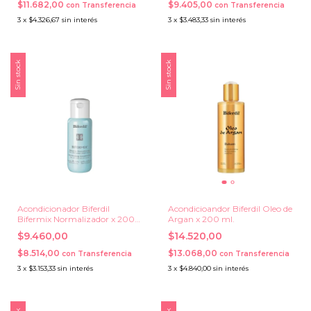
$11.682,00
$9.405,00
con
Transferencia
con
Transferencia
3
x
$4.326,67
sin interés
3
x
$3.483,33
sin interés
Sin stock
Sin stock
Acondicionador Biferdil
Acondicioandor Biferdil Oleo de
Bifermix Normalizador x 200
Argan x 200 ml.
ml.
$9.460,00
$14.520,00
$8.514,00
$13.068,00
con
Transferencia
con
Transferencia
3
x
$3.153,33
sin interés
3
x
$4.840,00
sin interés