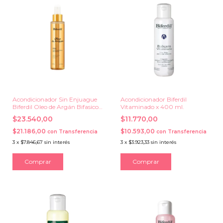
Acondicionador Sin Enjuague
Acondicionador Biferdil
Biferdil Oleo de Argán Bifasico
Vitaminado x 400 ml.
x 150 ml.
$23.540,00
$11.770,00
$21.186,00
$10.593,00
con
Transferencia
con
Transferencia
3
x
$7.846,67
sin interés
3
x
$3.923,33
sin interés