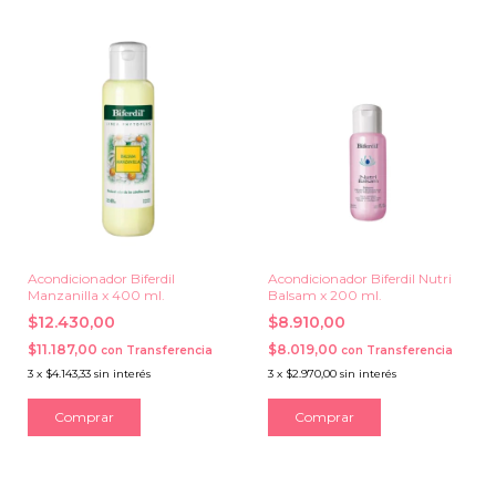
Acondicionador Biferdil
Acondicionador Biferdil Nutri
Manzanilla x 400 ml.
Balsam x 200 ml.
$12.430,00
$8.910,00
$11.187,00
$8.019,00
con
Transferencia
con
Transferencia
3
x
$4.143,33
sin interés
3
x
$2.970,00
sin interés