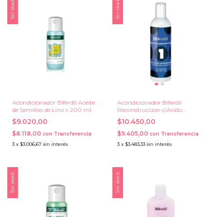
Sin stock
Sin stock
Acondicionador Biferdil Aceite
Acondicionador Biferdil
de Semillas de Lino x 200 ml.
Reconstruccion c/Acido
Hialuronico #1 x 295 ml.
$9.020,00
$10.450,00
$8.118,00
$9.405,00
con
Transferencia
con
Transferencia
3
x
$3.006,67
sin interés
3
x
$3.483,33
sin interés
Sin stock
Sin stock