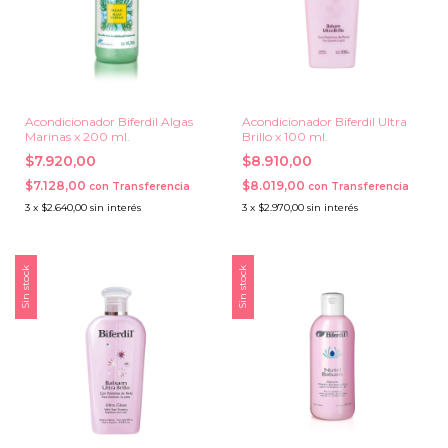
Acondicionador Biferdil Algas
Acondicionador Biferdil Ultra
Marinas x 200 ml.
Brillo x 100 ml.
$7.920,00
$8.910,00
$7.128,00
$8.019,00
con
Transferencia
con
Transferencia
3
x
$2.640,00
sin interés
3
x
$2.970,00
sin interés
Sin stock
Sin stock