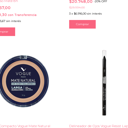
so Mate 8h
$20.748,00
-
20
%
OFF
367,00
$25.934,00
3
x
$6.916,00
sin interés
0,30
con
Transferencia
55,67
sin interés
Comprar
mprar
Compacto Vogue Mate Natural
Delineador de Ojos Vogue Resist Lap