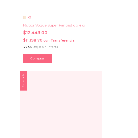
+3
Rubor Vogue Super Fantastic x 4 g.
$12.443,00
$11.198,70
con
Transferencia
3
x
$4.147,67
sin interés
Comprar
Sin stock