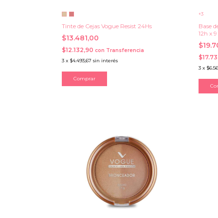
+3
Tinte de Cejas Vogue Resist 24Hs
Base d
12h x 9
$13.481,00
$19.
$12.132,90
con
Transferencia
$17.7
3
x
$4.493,67
sin interés
3
x
$6.5
Comprar
Co