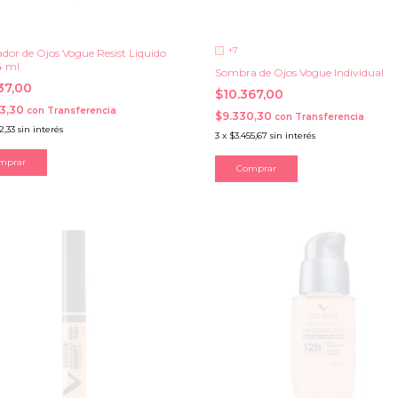
+7
ador de Ojos Vogue Resist Liquido
4 ml.
Sombra de Ojos Vogue Individual
037,00
$10.367,00
33,30
con
Transferencia
$9.330,30
con
Transferencia
2,33
sin interés
3
x
$3.455,67
sin interés
Comprar