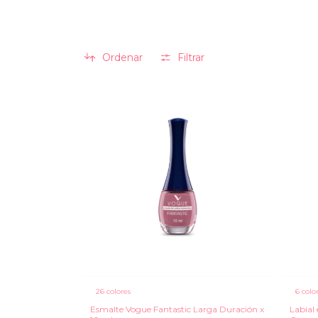
Ordenar
Filtrar
26 colores
6 colo
Esmalte Vogue Fantastic Larga Duración x
Labial