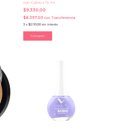
con Calcio x 14 ml.
$9.330,00
$8.397,00
con
Transferencia
3
x
$3.110,00
sin interés