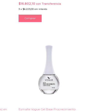
$16.802,10
con
Transferencia
3
x
$6.223,00
sin interés
iz en
Esmalte Vogue Gel Base Procrecimiento