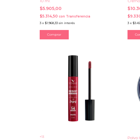
10 ml.
Cremo
$5.905,00
$10.
$5.314,50
$9.33
con
Transferencia
3
x
$1.968,33
sin interés
3
x
$3.4
Comprar
Co
+13
Polvo 