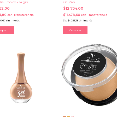
ialuronico x 14 grs.
Gel 24h
962,00
$12.754,00
65,80
$11.478,60
con
Transferencia
con
Transferencia
20,67
sin interés
3
x
$4.251,33
sin interés
mprar