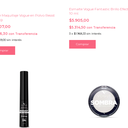
Esmalte Vogue Fantastic Brillo Efect
10 ml.
e Maquillaje Vogue en Polvo Resist
 g.
$5.905,00
707,00
$5.314,50
con
Transferencia
36,30
3
x
$1.968,33
sin interés
con
Transferencia
69,00
sin interés
mprar