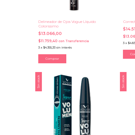
Delineador de Ojos Vogue LIquido
Correc
Colorissimo
$14.5
$13.066,00
$13.0
$11.759,40
con
Transferencia
3
x
$4.8
3
x
$4.355,33
sin interés
Co
Sin stock
Sin stock