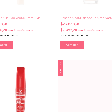
tor LIquido Vogue Resist 24h
Base de Maquillaje Vogue Mate Natu
18,00
$23.858,00
66,20
$21.472,20
con
Transferencia
con
Transferencia
39,33
sin interés
3
x
$7.952,67
sin interés
mprar
Comprar
Sin stock