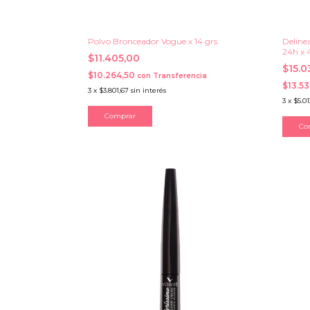
Polvo Bronceador Vogue x 14 grs.
Deline
24h x 
$11.405,00
$15.
$10.264,50
con
Transferencia
$13.5
3
x
$3.801,67
sin interés
3
x
$5.01