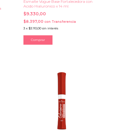
Esmalte Vogue Base Fortalecedora con
Acido Hialuronico x 14 ml.
a
$9.330,00
$8.397,00
con
Transferencia
3
x
$3.110,00
sin interés