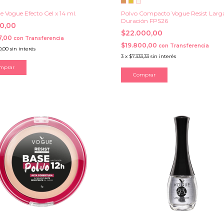
e Vogue Efecto Gel x 14 ml.
Polvo Compacto Vogue Resist Larg
Duración FPS26
30,00
$22.000,00
7,00
con
Transferencia
$19.800,00
con
Transferencia
0,00
sin interés
3
x
$7.333,33
sin interés
mprar
Comprar