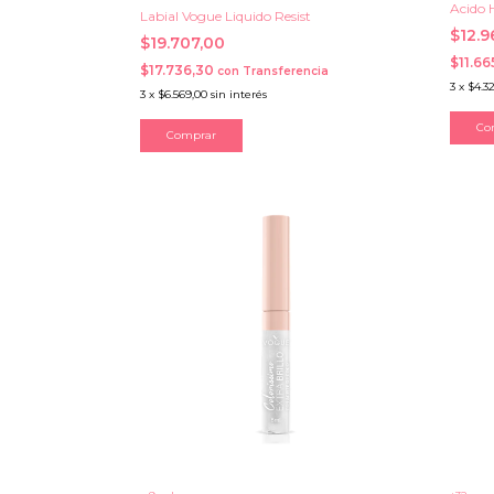
Acido H
Labial Vogue Liquido Resist
$12.
$19.707,00
$11.6
$17.736,30
con
Transferencia
3
x
$4.3
3
x
$6.569,00
sin interés
Co
Comprar