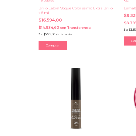
9 colores
+32
Brillo Labial Vogue Colorissimo Extra Brillo
Esmalt
x 5 ml.
$9.3
$16.594,00
$8.39
$14.934,60
con
Transferencia
3
x
$3.11
3
x
$5.531,33
sin interés
Co
Comprar