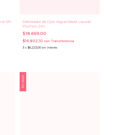
ral 12h
Delineador de Ojos Vogue Resist Liquido
Plumon 24h
$18.669,00
$16.802,10
con
Transferencia
3
x
$6.223,00
sin interés
Sin stock