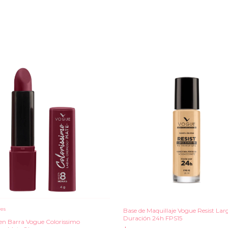
res
Base de Maquillaje Vogue Resist Lar
Duración 24h FPS15
 en Barra Vogue Colorissimo