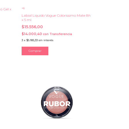
+6
o Gel x
Labial Liquido Vogue Colorissimo Mate 8h
x 5 ml.
$15.556,00
$14.000,40
con
Transferencia
3
x
$5.185,33
sin interés
Comprar