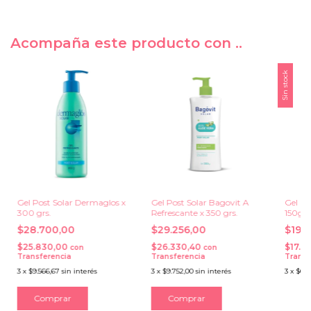
Acompaña este producto con ..
Sin stock
Gel Post Solar Dermaglos x
Gel Post Solar Bagovit A
Gel Po
300 grs.
Refrescante x 350 grs.
150grs
$28.700,00
$29.256,00
$19.
$25.830,00
$26.330,40
$17.5
con
con
Transferencia
Transferencia
Transf
3
x
$9.566,67
sin interés
3
x
$9.752,00
sin interés
3
x
$6.5