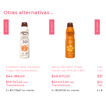
Otras alternativas ..
Sin stock
Sin stock
Sin stock
Protector Solar Hawaiian
Spray Hawaiian Tropic
Locion
Tropic Silk Hydratation
Carrot con FPS 30 x 180
Carrot
Spray FPS 50+ x 180 ml.
ml.
ml.
$44.186,00
$46.671,00
$35.
$39.767,40
$42.003,90
$32.2
con
con
Transferencia
Transferencia
Transf
3
x
$14.728,67
sin interés
3
x
$15.557,00
sin interés
3
x
$11.