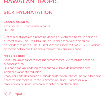
HAWAIIAN TROPIC
SILK HYDRATATION
Contenido: 50 ml.
Presentación: Frasco c/atomizador.
FPS: 30.
Cintas hidratantes con proteína de seda que ofrecen hasta 12 horas de
humectación. Textura Ultra ligera que apenas se siente en tu piel.
Antioxidantes para cuidar tu piel. Amplio espectro UVA y UVB. Exóticos
extractos botánicos. Fragancia tropical con aroma a coco.
Modo de uso:
Aplíquese abundantemente (generosamente) 20 minutos antes de
exponerse al sol.
Si la cantidad aplicada no es adecuada, el nivel de protección será
significativamente reducido.
Reaplicar cada dos horas o luego de sudoración intensa, nadar o bañarse,
o secarse con toalla durante la exposición al sol. Es necesaria la
reaplicación del producto para mantener su efectividad.
Compartir