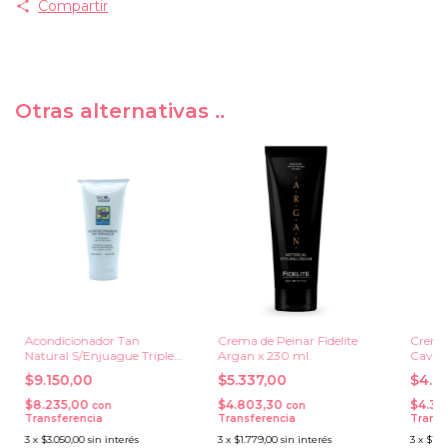
Compartir
Otras alternativas ..
Acondicionador Tan
Crema de Peinar Fidelite
Crema 
Natural S/Enjuague Triple
Argan x 230 ml.
Caviar
Acción x 150 grs.
ml.
$9.150,00
$5.337,00
$4.7
$8.235,00
$4.803,30
$4.31
con
con
Transferencia
Transferencia
Transf
3
x
$3.050,00
sin interés
3
x
$1.779,00
sin interés
3
x
$1.5