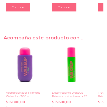
Acompaña este producto con ..
Acondicionador Primont
Desenredante WakeUp
Fraga
WakeUp x 300 cc.
Primont Instantaneo x 250
Primon
cc.
ml.
$16.800,00
$13.600,00
$15.